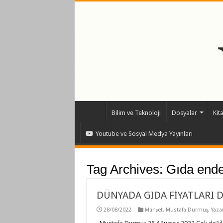
Bilim ve Teknoloji
Dosyalar
Kit
Youtube ve Sosyal Medya Yayınları
Tag Archives:
Gıda ende
DÜNYADA GIDA FİYATLARI 
28/08/2022
Manşet
,
Mustafa Durmuş
,
Yazar