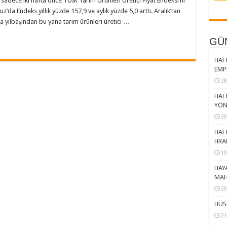
dece iki hafta önce TÜİK Tarım Ürünleri Üretici Fiyat Endeksi’ni
da Endeks yıllık yüzde 157,9 ve aylık yüzde 5,0 arttı. Aralık’tan
ca yılbaşından bu yana tarım ürünleri üretici …
GÜ
HAFI
EMP
28
HAFI
YÖN
30
HAFI
HRA
19
HAY
MAH
20
HÜS
21