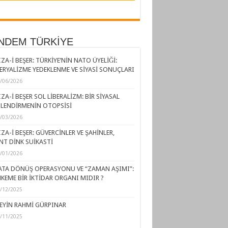
NDEM TÜRKİYE
ZA-İ BEŞER: TÜRKİYE’NİN NATO ÜYELİĞİ:
ERYALİZME YEDEKLENME VE SİYASİ SONUÇLARI
/06/2026
ZA-İ BEŞER SOL LİBERALİZM: BİR SİYASAL
LENDİRMENİN OTOPSİSİ
/03/2026
ZA-İ BEŞER: GÜVERCİNLER VE ŞAHİNLER,
NT DİNK SUİKASTİ
/01/2026
ATA DÖNÜŞ OPERASYONU VE “ZAMAN AŞIMI”:
KEME BİR İKTİDAR ORGANI MIDIR ?
/12/2025
EYİN RAHMİ GÜRPINAR
/11/2025