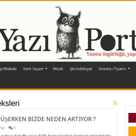
ap/Makale
Kent-Yaşam
Müzik
Şiir/edebiyat
Sinema /Tiyatro
ksleri
DÜŞERKEN BİZDE NEDEN ARTIYOR ?
lar
0