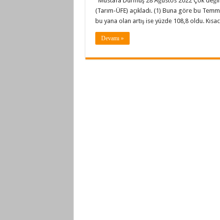
Mustafa Durmuş 28 Ağustos 2022 Çok değil sa
(Tarım-ÜFE) açıkladı. (1) Buna göre bu Temmuz’
bu yana olan artış ise yüzde 108,8 oldu. Kısa
Devamı »