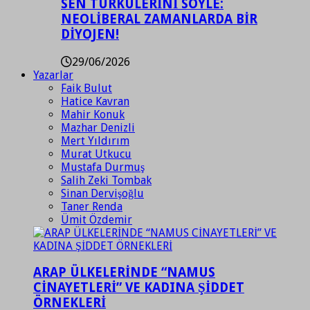
SEN TÜRKÜLERİNİ SÖYLE:
NEOLİBERAL ZAMANLARDA BİR
DİYOJEN!
29/06/2026
Yazarlar
Faik Bulut
Hatice Kavran
Mahir Konuk
Mazhar Denizli
Mert Yıldırım
Murat Utkucu
Mustafa Durmuş
Salih Zeki Tombak
Sinan Dervişoğlu
Taner Renda
Ümit Özdemir
ARAP ÜLKELERİNDE “NAMUS
CİNAYETLERİ” VE KADINA ŞİDDET
ÖRNEKLERİ