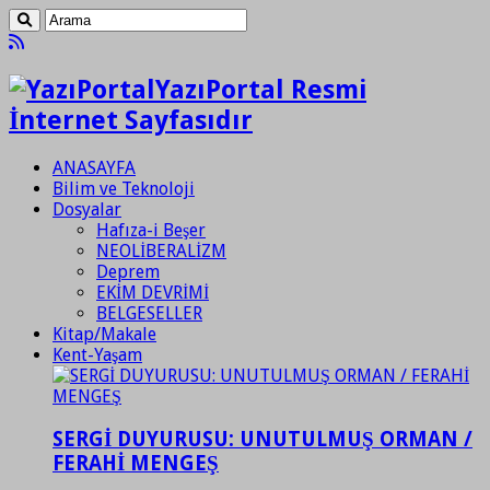
YazıPortal Resmi
İnternet Sayfasıdır
ANASAYFA
Bilim ve Teknoloji
Dosyalar
Hafıza-i Beşer
NEOLİBERALİZM
Deprem
EKİM DEVRİMİ
BELGESELLER
Kitap/Makale
Kent-Yaşam
SERGİ DUYURUSU: UNUTULMUŞ ORMAN /
FERAHİ MENGEŞ