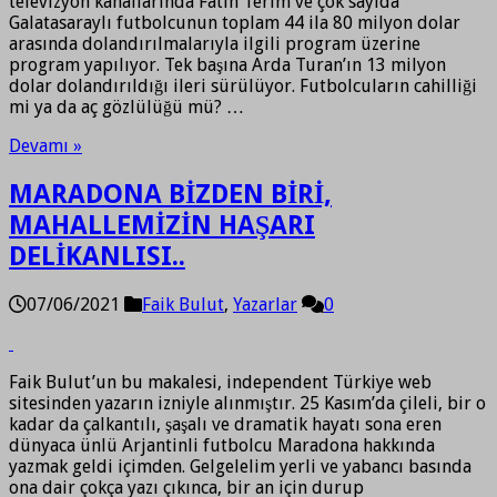
televizyon kanallarında Fatih Terim ve çok sayıda
Galatasaraylı futbolcunun toplam 44 ila 80 milyon dolar
arasında dolandırılmalarıyla ilgili program üzerine
program yapılıyor. Tek başına Arda Turan’ın 13 milyon
dolar dolandırıldığı ileri sürülüyor. Futbolcuların cahilliği
mi ya da aç gözlülüğü mü? …
Devamı »
MARADONA BİZDEN BİRİ,
MAHALLEMİZİN HAŞARI
DELİKANLISI..
07/06/2021
Faik Bulut
,
Yazarlar
0
Faik Bulut’un bu makalesi, independent Türkiye web
sitesinden yazarın izniyle alınmıştır. 25 Kasım’da çileli, bir o
kadar da çalkantılı, şaşalı ve dramatik hayatı sona eren
dünyaca ünlü Arjantinli futbolcu Maradona hakkında
yazmak geldi içimden. Gelgelelim yerli ve yabancı basında
ona dair çokça yazı çıkınca, bir an için durup