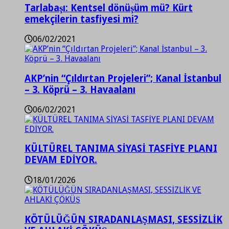
Tarlabaşı: Kentsel dönüşüm mü? Kürt
emekçilerin tasfiyesi mi?
06/02/2021
AKP’nin “Çıldırtan Projeleri”; Kanal İstanbul
– 3. Köprü – 3. Havaalanı
06/02/2021
KÜLTÜREL TANIMA SİYASİ TASFİYE PLANI
DEVAM EDİYOR.
18/01/2026
KÖTÜLÜĞÜN SIRADANLAŞMASI, SESSİZLİK