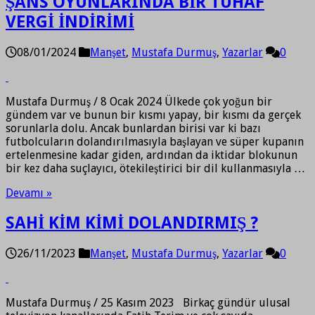
ŞANS OYUNLARINDA BİR TUHAF
VERGİ İNDİRİMİ
08/01/2024
Manşet
,
Mustafa Durmuş
,
Yazarlar
0
Mustafa Durmuş / 8 Ocak 2024 Ülkede çok yoğun bir
gündem var ve bunun bir kısmı yapay, bir kısmı da gerçek
sorunlarla dolu. Ancak bunlardan birisi var ki bazı
futbolcuların dolandırılmasıyla başlayan ve süper kupanın
ertelenmesine kadar giden, ardından da iktidar blokunun
bir kez daha suçlayıcı, ötekileştirici bir dil kullanmasıyla …
Devamı »
SAHİ KİM KİMİ DOLANDIRMIŞ ?
26/11/2023
Manşet
,
Mustafa Durmuş
,
Yazarlar
0
Mustafa Durmuş / 25 Kasım 2023 Birkaç gündür ulusal