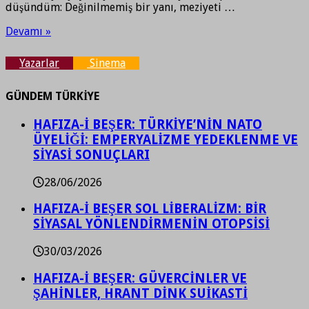
düşündüm: Değinilmemiş bir yanı, meziyeti …
Devamı »
Yazarlar
Sinema
GÜNDEM TÜRKİYE
HAFIZA-İ BEŞER: TÜRKİYE’NİN NATO
ÜYELİĞİ: EMPERYALİZME YEDEKLENME VE
SİYASİ SONUÇLARI
28/06/2026
HAFIZA-İ BEŞER SOL LİBERALİZM: BİR
SİYASAL YÖNLENDİRMENİN OTOPSİSİ
30/03/2026
HAFIZA-İ BEŞER: GÜVERCİNLER VE
ŞAHİNLER, HRANT DİNK SUİKASTİ