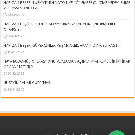
HAFIZA-İ BEŞER: TÜRKİYE’NİN NATO ÜYELİĞİ: EMPERYALİZME YEDEKLENME
VE SİYASİ SONUÇLARI
28/06/2026
HAFIZA-İ BEŞER SOL LİBERALİZM: BİR SİYASAL YÖNLENDİRMENİN
OTOPSİSİ
30/03/2026
HAFIZA-İ BEŞER: GÜVERCİNLER VE ŞAHİNLER, HRANT DİNK SUİKASTİ
19/01/2026
HAYATA DÖNÜŞ OPERASYONU VE “ZAMAN AŞIMI”: MAHKEME BİR İKTİDAR
ORGANI MIDIR ?
20/12/2025
HÜSEYİN RAHMİ GÜRPINAR
21/11/2025