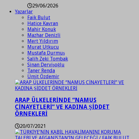
29/06/2026
Yazarlar
Faik Bulut
Hatice Kavran
Mahir Konuk
Mazhar Denizli
Mert Yıldırım
Murat Utkucu
Mustafa Durmuş
Salih Zeki Tombak
Sinan Dervişoğlu
Taner Renda
Ümit Özdemir
ARAP ÜLKELERİNDE “NAMUS
CİNAYETLERİ” VE KADINA ŞİDDET
ÖRNEKLERİ
20/07/2021