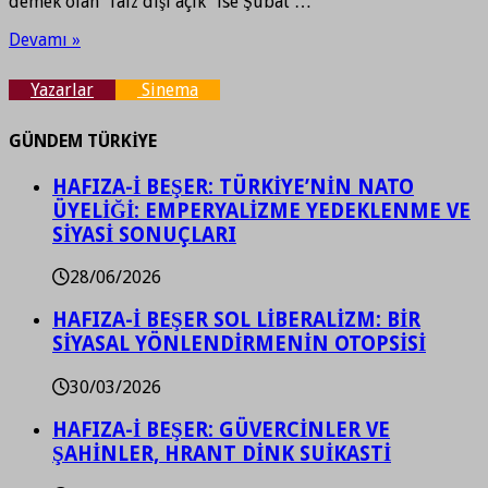
demek olan “faiz dışı açık” ise Şubat …
Devamı »
Yazarlar
Sinema
GÜNDEM TÜRKİYE
HAFIZA-İ BEŞER: TÜRKİYE’NİN NATO
ÜYELİĞİ: EMPERYALİZME YEDEKLENME VE
SİYASİ SONUÇLARI
28/06/2026
HAFIZA-İ BEŞER SOL LİBERALİZM: BİR
SİYASAL YÖNLENDİRMENİN OTOPSİSİ
30/03/2026
HAFIZA-İ BEŞER: GÜVERCİNLER VE
ŞAHİNLER, HRANT DİNK SUİKASTİ