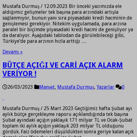
Mustafa Durmuş / 12.09.2023 Bir önceki yazımızda ele
aldığımız gelişmeler tek başına para arzındaki artışla
sağlanmıyor, bunun yanı sıra piyasadaki kredi hacminin de
genişlemesi gerekiyor. Nitekim uygulamada, para arzına
paralel bir biçimde piyasadaki kredi hacmi de genişliyor ya
da daralıyor. Aşağıdaki tablodan da görülebileceği gibi,
Türkiye’de para arzının hızla arttığı …
Devamı »
BÜTÇE AÇIĞI VE CARİ AÇIK ALARM
VERİYOR !
26/03/2023
Manşet
,
Mustafa Durmuş
,
Yazarlar
0
Mustafa Durmuş / 25 Mart 2023 Geçtiğimiz hafta Şubat ayı
aylık bütçe gerçekleşme raporu açıklandığında tek başına
Şubat ayındaki açığın yaklaşık 171 milyar TL ve Ocak-Şubat
toplam iki aylık açığın yaklaşık 203 milyar TL olduğunu
gördük. Faiz ödemeleri düşüldükten sonra geriye kalan açık