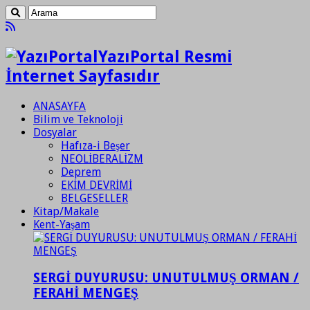
YazıPortal Resmi
İnternet Sayfasıdır
ANASAYFA
Bilim ve Teknoloji
Dosyalar
Hafıza-i Beşer
NEOLİBERALİZM
Deprem
EKİM DEVRİMİ
BELGESELLER
Kitap/Makale
Kent-Yaşam
SERGİ DUYURUSU: UNUTULMUŞ ORMAN /
FERAHİ MENGEŞ