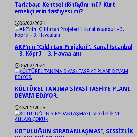
Tarlabaşı: Kentsel dönüşüm mü? Kürt
emekçilerin tasfiyesi mi?
06/02/2021
AKP’nin “Çıldırtan Projeleri”; Kanal İstanbul
– 3. Köprü – 3. Havaalanı
06/02/2021
KÜLTÜREL TANIMA SİYASİ TASFİYE PLANI
DEVAM EDİYOR.
18/01/2026
KÖTÜLÜĞÜN SIRADANLAŞMASI, SESSİZLİK