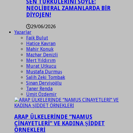
SEN TÜRKÜLERİNİ SÖYLE:
NEOLİBERAL ZAMANLARDA BİR
DİYOJEN!
29/06/2026
Yazarlar
Faik Bulut
Hatice Kavran
Mahir Konuk
Mazhar Denizli
Mert Yıldırım
Murat Utkucu
Mustafa Durmuş
Salih Zeki Tombak
Sinan Dervişoğlu
Taner Renda
Ümit Özdemir
ARAP ÜLKELERİNDE “NAMUS
CİNAYETLERİ” VE KADINA ŞİDDET
ÖRNEKLERİ