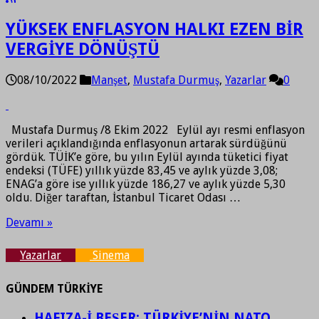
YÜKSEK ENFLASYON HALKI EZEN BİR
VERGİYE DÖNÜŞTÜ
08/10/2022
Manşet
,
Mustafa Durmuş
,
Yazarlar
0
Mustafa Durmuş /8 Ekim 2022 Eylül ayı resmi enflasyon
verileri açıklandığında enflasyonun artarak sürdüğünü
gördük. TÜİK’e göre, bu yılın Eylül ayında tüketici fiyat
endeksi (TÜFE) yıllık yüzde 83,45 ve aylık yüzde 3,08;
ENAG’a göre ise yıllık yüzde 186,27 ve aylık yüzde 5,30
oldu. Diğer taraftan, İstanbul Ticaret Odası …
Devamı »
Yazarlar
Sinema
GÜNDEM TÜRKİYE
HAFIZA-İ BEŞER: TÜRKİYE’NİN NATO