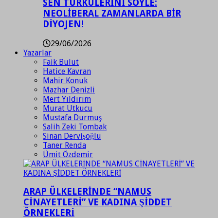
SEN TÜRKÜLERİNİ SÖYLE:
NEOLİBERAL ZAMANLARDA BİR
DİYOJEN!
29/06/2026
Yazarlar
Faik Bulut
Hatice Kavran
Mahir Konuk
Mazhar Denizli
Mert Yıldırım
Murat Utkucu
Mustafa Durmuş
Salih Zeki Tombak
Sinan Dervişoğlu
Taner Renda
Ümit Özdemir
ARAP ÜLKELERİNDE “NAMUS
CİNAYETLERİ” VE KADINA ŞİDDET
ÖRNEKLERİ