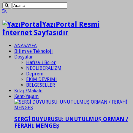
YazıPortal Resmi
İnternet Sayfasıdır
ANASAYFA
Bilim ve Teknoloji
Dosyalar
Hafıza-i Beşer
NEOLİBERALİZM
Deprem
EKİM DEVRİMİ
BELGESELLER
Kitap/Makale
Kent-Yaşam
SERGİ DUYURUSU: UNUTULMUŞ ORMAN /
FERAHİ MENGEŞ