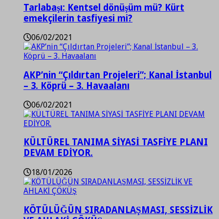
Tarlabaşı: Kentsel dönüşüm mü? Kürt
emekçilerin tasfiyesi mi?
06/02/2021
AKP’nin “Çıldırtan Projeleri”; Kanal İstanbul
– 3. Köprü – 3. Havaalanı
06/02/2021
KÜLTÜREL TANIMA SİYASİ TASFİYE PLANI
DEVAM EDİYOR.
18/01/2026
KÖTÜLÜĞÜN SIRADANLAŞMASI, SESSİZLİK