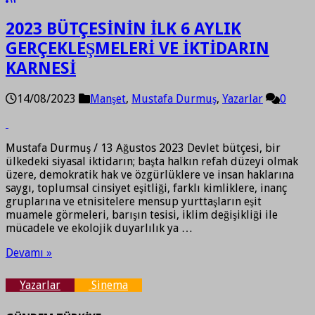
2023 BÜTÇESİNİN İLK 6 AYLIK
GERÇEKLEŞMELERİ VE İKTİDARIN
KARNESİ
14/08/2023
Manşet
,
Mustafa Durmuş
,
Yazarlar
0
Mustafa Durmuş / 13 Ağustos 2023 Devlet bütçesi, bir
ülkedeki siyasal iktidarın; başta halkın refah düzeyi olmak
üzere, demokratik hak ve özgürlüklere ve insan haklarına
saygı, toplumsal cinsiyet eşitliği, farklı kimliklere, inanç
gruplarına ve etnisitelere mensup yurttaşların eşit
muamele görmeleri, barışın tesisi, iklim değişikliği ile
mücadele ve ekolojik duyarlılık ya …
Devamı »
Yazarlar
Sinema