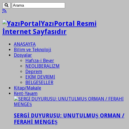
YazıPortal Resmi
İnternet Sayfasıdır
ANASAYFA
Bilim ve Teknoloji
Dosyalar
Hafıza-i Beşer
NEOLİBERALİZM
Deprem
EKİM DEVRİMİ
BELGESELLER
Kitap/Makale
Kent-Yaşam
SERGİ DUYURUSU: UNUTULMUŞ ORMAN /
FERAHİ MENGEŞ