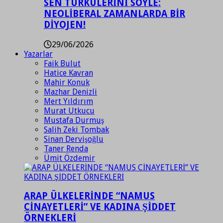
SEN TÜRKÜLERİNİ SÖYLE:
NEOLİBERAL ZAMANLARDA BİR
DİYOJEN!
29/06/2026
Yazarlar
Faik Bulut
Hatice Kavran
Mahir Konuk
Mazhar Denizli
Mert Yıldırım
Murat Utkucu
Mustafa Durmuş
Salih Zeki Tombak
Sinan Dervişoğlu
Taner Renda
Ümit Özdemir
ARAP ÜLKELERİNDE “NAMUS
CİNAYETLERİ” VE KADINA ŞİDDET
ÖRNEKLERİ