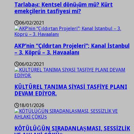
Tarlabaşı: Kentsel dönüşüm mü? Kürt
emekçilerin tasfiyesi mi?
06/02/2021
AKP’nin “Çıldırtan Projeleri”; Kanal İstanbul
– 3. Köprü – 3. Havaalanı
06/02/2021
KÜLTÜREL TANIMA SİYASİ TASFİYE PLANI
DEVAM EDİYOR.
18/01/2026
KÖTÜLÜĞÜN SIRADANLAŞMASI, SESSİZLİK