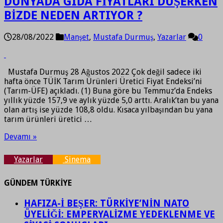
DÜNYADA GIDA FİYATLARI DÜŞERKEN
BİZDE NEDEN ARTIYOR ?
28/08/2022
Manşet
,
Mustafa Durmuş
,
Yazarlar
0
Mustafa Durmuş 28 Ağustos 2022 Çok değil sadece iki
hafta önce TÜİK Tarım Ürünleri Üretici Fiyat Endeksi’ni
(Tarım-ÜFE) açıkladı. (1) Buna göre bu Temmuz’da Endeks
yıllık yüzde 157,9 ve aylık yüzde 5,0 arttı. Aralık’tan bu yana
olan artış ise yüzde 108,8 oldu. Kısaca yılbaşından bu yana
tarım ürünleri üretici …
Devamı »
Yazarlar
Sinema
GÜNDEM TÜRKİYE
HAFIZA-İ BEŞER: TÜRKİYE’NİN NATO
ÜYELİĞİ: EMPERYALİZME YEDEKLENME VE