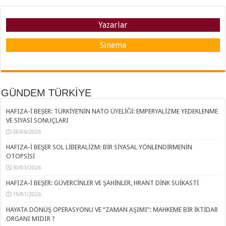
Yazarlar
Sinema
GÜNDEM TÜRKİYE
HAFIZA-İ BEŞER: TÜRKİYE’NİN NATO ÜYELİĞİ: EMPERYALİZME YEDEKLENME
VE SİYASİ SONUÇLARI
28/06/2026
HAFIZA-İ BEŞER SOL LİBERALİZM: BİR SİYASAL YÖNLENDİRMENİN
OTOPSİSİ
30/03/2026
HAFIZA-İ BEŞER: GÜVERCİNLER VE ŞAHİNLER, HRANT DİNK SUİKASTİ
19/01/2026
HAYATA DÖNÜŞ OPERASYONU VE “ZAMAN AŞIMI”: MAHKEME BİR İKTİDAR
ORGANI MIDIR ?