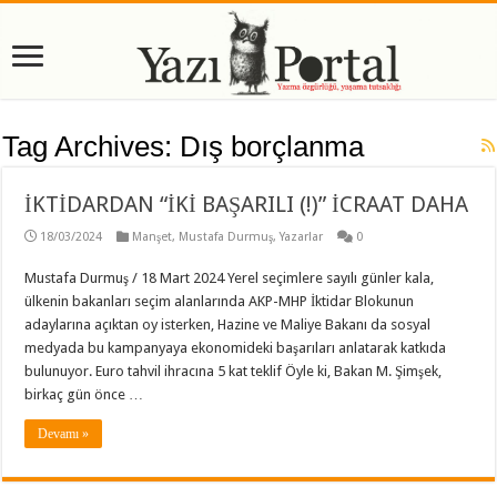
Tag Archives:
Dış borçlanma
İKTİDARDAN “İKİ BAŞARILI (!)” İCRAAT DAHA
18/03/2024
Manşet
,
Mustafa Durmuş
,
Yazarlar
0
Mustafa Durmuş / 18 Mart 2024 Yerel seçimlere sayılı günler kala,
ülkenin bakanları seçim alanlarında AKP-MHP İktidar Blokunun
adaylarına açıktan oy isterken, Hazine ve Maliye Bakanı da sosyal
medyada bu kampanyaya ekonomideki başarıları anlatarak katkıda
bulunuyor. Euro tahvil ihracına 5 kat teklif Öyle ki, Bakan M. Şimşek,
birkaç gün önce …
Devamı »