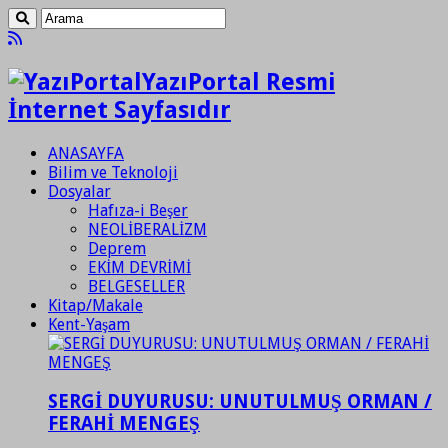
YazıPortal Resmi
İnternet Sayfasıdır
ANASAYFA
Bilim ve Teknoloji
Dosyalar
Hafıza-i Beşer
NEOLİBERALİZM
Deprem
EKİM DEVRİMİ
BELGESELLER
Kitap/Makale
Kent-Yaşam
SERGİ DUYURUSU: UNUTULMUŞ ORMAN /
FERAHİ MENGEŞ