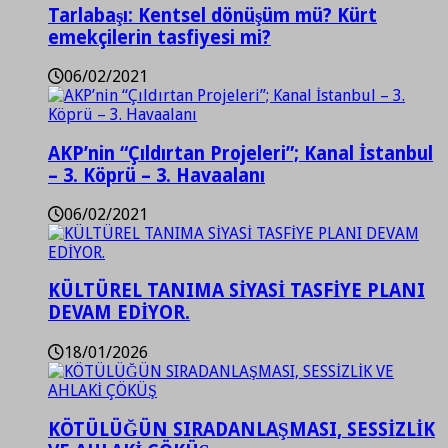
Tarlabaşı: Kentsel dönüşüm mü? Kürt
emekçilerin tasfiyesi mi?
06/02/2021
AKP’nin “Çıldırtan Projeleri”; Kanal İstanbul
– 3. Köprü – 3. Havaalanı
06/02/2021
KÜLTÜREL TANIMA SİYASİ TASFİYE PLANI
DEVAM EDİYOR.
18/01/2026
KÖTÜLÜĞÜN SIRADANLAŞMASI, SESSİZLİK