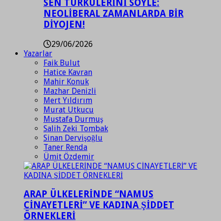
SEN TÜRKÜLERİNİ SÖYLE:
NEOLİBERAL ZAMANLARDA BİR
DİYOJEN!
29/06/2026
Yazarlar
Faik Bulut
Hatice Kavran
Mahir Konuk
Mazhar Denizli
Mert Yıldırım
Murat Utkucu
Mustafa Durmuş
Salih Zeki Tombak
Sinan Dervişoğlu
Taner Renda
Ümit Özdemir
ARAP ÜLKELERİNDE “NAMUS
CİNAYETLERİ” VE KADINA ŞİDDET
ÖRNEKLERİ