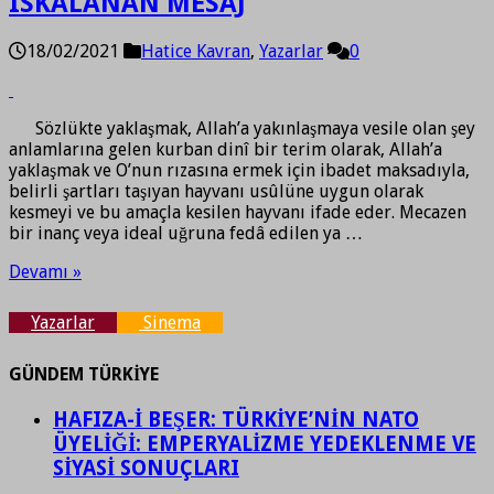
ISKALANAN MESAJ
18/02/2021
Hatice Kavran
,
Yazarlar
0
Sözlükte yaklaşmak, Allah’a yakınlaşmaya vesile olan şey
anlamlarına gelen kurban dinî bir terim olarak, Allah’a
yaklaşmak ve O’nun rızasına ermek için ibadet maksadıyla,
belirli şartları taşıyan hayvanı usûlüne uygun olarak
kesmeyi ve bu amaçla kesilen hayvanı ifade eder. Mecazen
bir inanç veya ideal uğruna fedâ edilen ya …
Devamı »
Yazarlar
Sinema
GÜNDEM TÜRKİYE
HAFIZA-İ BEŞER: TÜRKİYE’NİN NATO
ÜYELİĞİ: EMPERYALİZME YEDEKLENME VE
SİYASİ SONUÇLARI