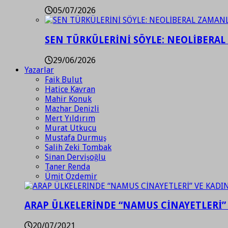
05/07/2026
SEN TÜRKÜLERİNİ SÖYLE: NEOLİBERAL
29/06/2026
Yazarlar
Faik Bulut
Hatice Kavran
Mahir Konuk
Mazhar Denizli
Mert Yıldırım
Murat Utkucu
Mustafa Durmuş
Salih Zeki Tombak
Sinan Dervişoğlu
Taner Renda
Ümit Özdemir
ARAP ÜLKELERİNDE “NAMUS CİNAYETLERİ”
20/07/2021