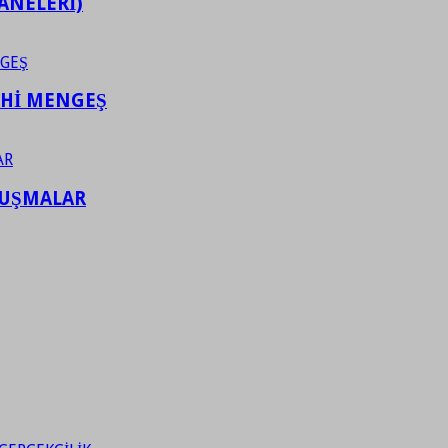
ANELERİ)
AHİ MENGEŞ
LUŞMALAR