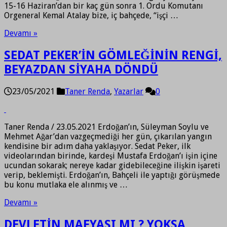
15-16 Haziran’dan bir kaç gün sonra 1. Ordu Komutanı
Orgeneral Kemal Atalay bize, iç bahçede, “işçi …
Devamı »
SEDAT PEKER’İN GÖMLEĞİNİN RENGİ,
BEYAZDAN SİYAHA DÖNDÜ
23/05/2021
Taner Renda
,
Yazarlar
0
Taner Renda / 23.05.2021 Erdoğan’ın, Süleyman Soylu ve
Mehmet Ağar’dan vazgeçmediği her gün, çıkarılan yangın
kendisine bir adım daha yaklaşıyor. Sedat Peker, ilk
videolarından birinde, kardeşi Mustafa Erdoğan’ı işin içine
ucundan sokarak; nereye kadar gidebileceğine ilişkin işareti
verip, beklemişti. Erdoğan’ın, Bahçeli ile yaptığı görüşmede
bu konu mutlaka ele alınmış ve …
Devamı »
DEVLETİN MAFYASI MI ? YOKSA