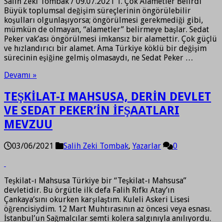
Salih Zeki Tombak / 09.07.2021 1. Çok Alametler Belirdi
Büyük toplumsal değişim süreçlerinin öngörülebilir
koşulları olgunlaşıyorsa; öngörülmesi gerekmediği gibi,
mümkün de olmayan, “alametler” belirmeye başlar. Sedat
Peker vak’ası öngörülmesi imkansız bir alamettir. Çok güçlü
ve hızlandırıcı bir alamet. Ama Türkiye köklü bir değişim
sürecinin eşiğine gelmiş olmasaydı, ne Sedat Peker …
Devamı »
TEŞKİLAT-I MAHSUSA, DERİN DEVLET
VE SEDAT PEKER’İN İFŞAATLARI
MEVZUU
03/06/2021
Salih Zeki Tombak
,
Yazarlar
0
Teşkilat-ı Mahsusa Türkiye bir “Teşkilat-ı Mahsusa”
devletidir. Bu örgütle ilk defa Falih Rıfkı Atay’ın
Çankaya’sını okurken karşılaştım. Kuleli Askeri Lisesi
öğrencisiydim. 12 Mart Muhtırasının az öncesi veya esnası.
İstanbul’un Sağmalcılar semti kolera salgınıyla anılıyordu.