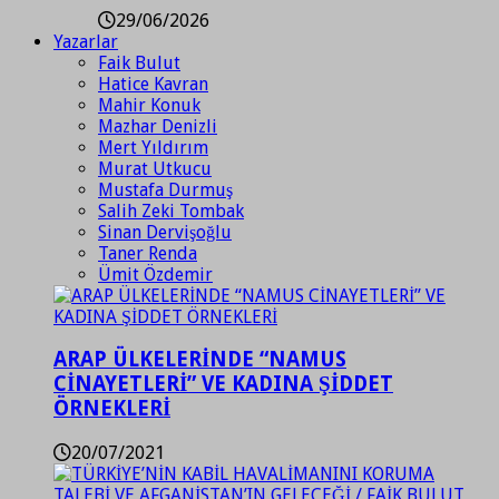
29/06/2026
Yazarlar
Faik Bulut
Hatice Kavran
Mahir Konuk
Mazhar Denizli
Mert Yıldırım
Murat Utkucu
Mustafa Durmuş
Salih Zeki Tombak
Sinan Dervişoğlu
Taner Renda
Ümit Özdemir
ARAP ÜLKELERİNDE “NAMUS
CİNAYETLERİ” VE KADINA ŞİDDET
ÖRNEKLERİ
20/07/2021