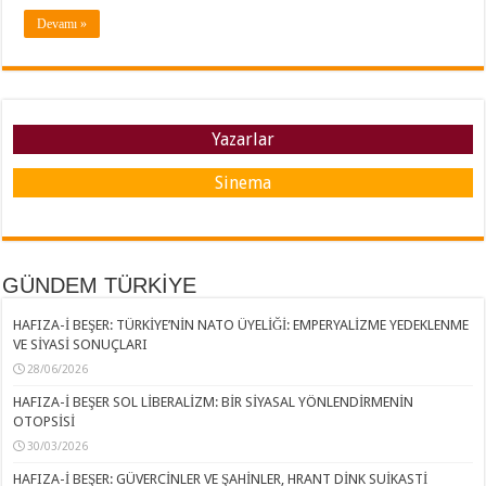
Devamı »
Yazarlar
Sinema
GÜNDEM TÜRKİYE
HAFIZA-İ BEŞER: TÜRKİYE’NİN NATO ÜYELİĞİ: EMPERYALİZME YEDEKLENME
VE SİYASİ SONUÇLARI
28/06/2026
HAFIZA-İ BEŞER SOL LİBERALİZM: BİR SİYASAL YÖNLENDİRMENİN
OTOPSİSİ
30/03/2026
HAFIZA-İ BEŞER: GÜVERCİNLER VE ŞAHİNLER, HRANT DİNK SUİKASTİ