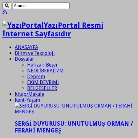
YazıPortal Resmi
İnternet Sayfasıdır
ANASAYFA
Bilim ve Teknoloji
Dosyalar
Hafıza-i Beşer
NEOLİBERALİZM
Deprem
EKİM DEVRİMİ
BELGESELLER
Kitap/Makale
Kent-Yaşam
SERGİ DUYURUSU: UNUTULMUŞ ORMAN /
FERAHİ MENGEŞ