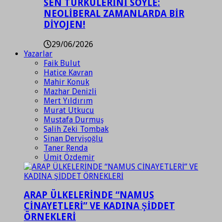
SEN TÜRKÜLERİNİ SÖYLE:
NEOLİBERAL ZAMANLARDA BİR
DİYOJEN!
29/06/2026
Yazarlar
Faik Bulut
Hatice Kavran
Mahir Konuk
Mazhar Denizli
Mert Yıldırım
Murat Utkucu
Mustafa Durmuş
Salih Zeki Tombak
Sinan Dervişoğlu
Taner Renda
Ümit Özdemir
ARAP ÜLKELERİNDE “NAMUS
CİNAYETLERİ” VE KADINA ŞİDDET
ÖRNEKLERİ