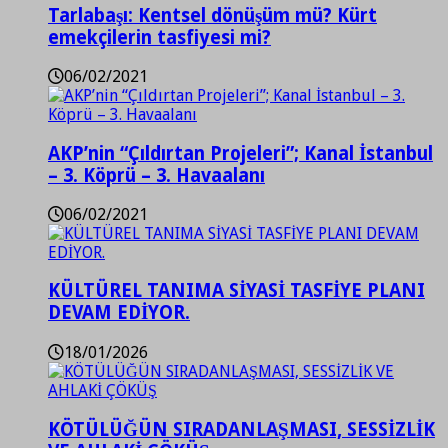
Tarlabaşı: Kentsel dönüşüm mü? Kürt
emekçilerin tasfiyesi mi?
06/02/2021
AKP’nin “Çıldırtan Projeleri”; Kanal İstanbul
– 3. Köprü – 3. Havaalanı
06/02/2021
KÜLTÜREL TANIMA SİYASİ TASFİYE PLANI
DEVAM EDİYOR.
18/01/2026
KÖTÜLÜĞÜN SIRADANLAŞMASI, SESSİZLİK