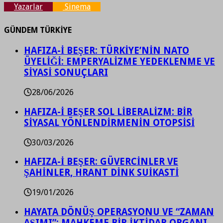
Yazarlar
Sinema
GÜNDEM TÜRKİYE
HAFIZA-İ BEŞER: TÜRKİYE’NİN NATO
ÜYELİĞİ: EMPERYALİZME YEDEKLENME VE
SİYASİ SONUÇLARI
28/06/2026
HAFIZA-İ BEŞER SOL LİBERALİZM: BİR
SİYASAL YÖNLENDİRMENİN OTOPSİSİ
30/03/2026
HAFIZA-İ BEŞER: GÜVERCİNLER VE
ŞAHİNLER, HRANT DİNK SUİKASTİ
19/01/2026
HAYATA DÖNÜŞ OPERASYONU VE “ZAMAN
AŞIMI”: MAHKEME BİR İKTİDAR ORGANI