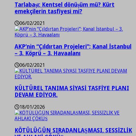
Tarlabaşı: Kentsel dönüşüm mü? Kürt
emekçilerin tasfiyesi mi?
06/02/2021
AKP’nin “Çıldırtan Projeleri”; Kanal İstanbul
– 3. Köprü – 3. Havaalanı
06/02/2021
KÜLTÜREL TANIMA SİYASİ TASFİYE PLANI
DEVAM EDİYOR.
18/01/2026
KÖTÜLÜĞÜN SIRADANLAŞMASI, SESSİZLİK