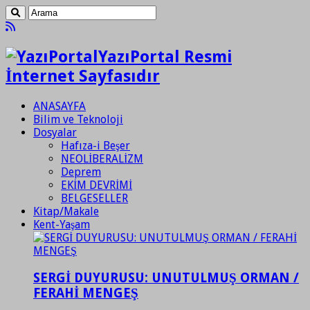
YazıPortal Resmi
İnternet Sayfasıdır
ANASAYFA
Bilim ve Teknoloji
Dosyalar
Hafıza-i Beşer
NEOLİBERALİZM
Deprem
EKİM DEVRİMİ
BELGESELLER
Kitap/Makale
Kent-Yaşam
SERGİ DUYURUSU: UNUTULMUŞ ORMAN /
FERAHİ MENGEŞ