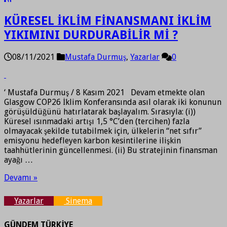
KÜRESEL İKLİM FİNANSMANI İKLİM
YIKIMINI DURDURABİLİR Mİ ?
08/11/2021
Mustafa Durmuş
,
Yazarlar
0
‘ Mustafa Durmuş / 8 Kasım 2021 Devam etmekte olan
Glasgow COP26 İklim Konferansında asıl olarak iki konunun
görüşüldüğünü hatırlatarak başlayalım. Sırasıyla: (i))
Küresel ısınmadaki artışı 1,5 °C’den (tercihen) fazla
olmayacak şekilde tutabilmek için, ülkelerin “net sıfır”
emisyonu hedefleyen karbon kesintilerine ilişkin
taahhütlerinin güncellenmesi. (ii) Bu stratejinin finansman
ayağı …
Devamı »
Yazarlar
Sinema
GÜNDEM TÜRKİYE