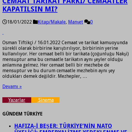
CEMAAT TARİKAT FARKI/ CEMAATLER
KAPATILSIN MI?
18/01/2022
Kitap/Makale
,
Manşet
0
Osman Tiftikçi / 16.01.2022 Cemaat ve tarikat kamuoyunda
sürekli olarak birbirine karıştırılıyor, birbirinin yerine
kullanılıyor. Her cemaat belli bir tarikata (çoğunluğu Nakşi)
mensuptur ama bu cemaatle tarikatın aynı şeyler olduğu
anlamına gelmez. Her cemaat belli bir mezhebe de
mensuptur ve bu durum cemaatle mezhebin aynı şey
oldukları demek değildir. Mezhepler, …
Devamı »
Yazarlar
Sinema
GÜNDEM TÜRKİYE
HAFIZA-İ BEŞER: TÜRKİYE’NİN NATO