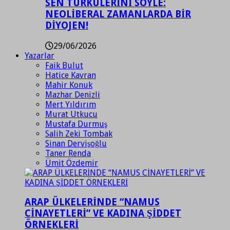
SEN TÜRKÜLERİNİ SÖYLE:
NEOLİBERAL ZAMANLARDA BİR
DİYOJEN!
29/06/2026
Yazarlar
Faik Bulut
Hatice Kavran
Mahir Konuk
Mazhar Denizli
Mert Yıldırım
Murat Utkucu
Mustafa Durmuş
Salih Zeki Tombak
Sinan Dervişoğlu
Taner Renda
Ümit Özdemir
ARAP ÜLKELERİNDE “NAMUS
CİNAYETLERİ” VE KADINA ŞİDDET
ÖRNEKLERİ