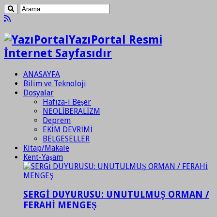
YazıPortal Resmi
İnternet Sayfasıdır
ANASAYFA
Bilim ve Teknoloji
Dosyalar
Hafıza-i Beşer
NEOLİBERALİZM
Deprem
EKİM DEVRİMİ
BELGESELLER
Kitap/Makale
Kent-Yaşam
SERGİ DUYURUSU: UNUTULMUŞ ORMAN /
FERAHİ MENGEŞ