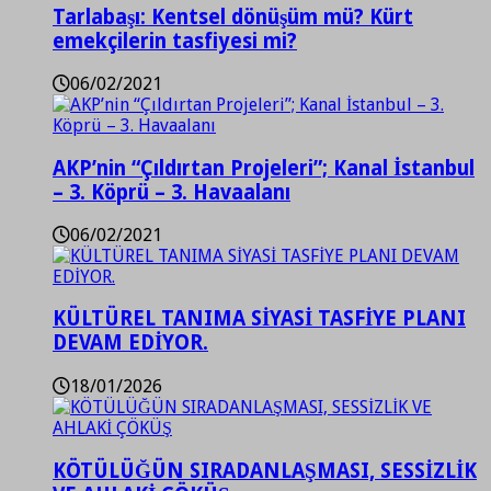
Tarlabaşı: Kentsel dönüşüm mü? Kürt
emekçilerin tasfiyesi mi?
06/02/2021
AKP’nin “Çıldırtan Projeleri”; Kanal İstanbul
– 3. Köprü – 3. Havaalanı
06/02/2021
KÜLTÜREL TANIMA SİYASİ TASFİYE PLANI
DEVAM EDİYOR.
18/01/2026
KÖTÜLÜĞÜN SIRADANLAŞMASI, SESSİZLİK