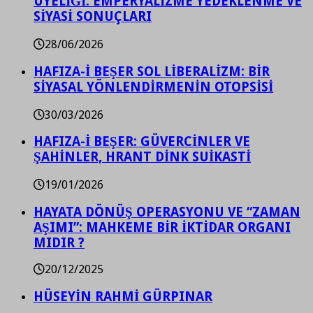
ÜYELİĞİ: EMPERYALİZME YEDEKLENME VE
SİYASİ SONUÇLARI
28/06/2026
HAFIZA-İ BEŞER SOL LİBERALİZM: BİR
SİYASAL YÖNLENDİRMENİN OTOPSİSİ
30/03/2026
HAFIZA-İ BEŞER: GÜVERCİNLER VE
ŞAHİNLER, HRANT DİNK SUİKASTİ
19/01/2026
HAYATA DÖNÜŞ OPERASYONU VE “ZAMAN
AŞIMI”: MAHKEME BİR İKTİDAR ORGANI
MIDIR ?
20/12/2025
HÜSEYİN RAHMİ GÜRPINAR