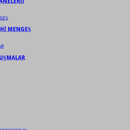
ANELERİ)
AHİ MENGEŞ
LUŞMALAR