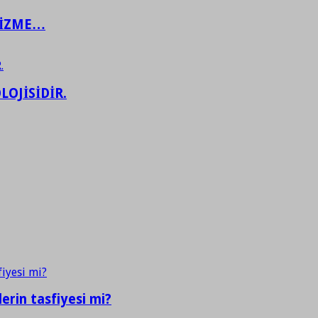
ŞİZME…
LOJİSİDİR.
erin tasfiyesi mi?