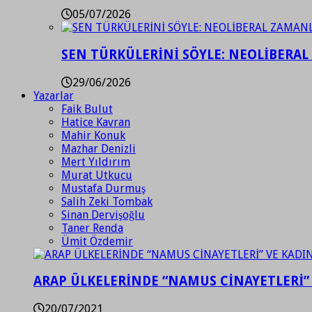
05/07/2026
SEN TÜRKÜLERİNİ SÖYLE: NEOLİBERAL
29/06/2026
Yazarlar
Faik Bulut
Hatice Kavran
Mahir Konuk
Mazhar Denizli
Mert Yıldırım
Murat Utkucu
Mustafa Durmuş
Salih Zeki Tombak
Sinan Dervişoğlu
Taner Renda
Ümit Özdemir
ARAP ÜLKELERİNDE “NAMUS CİNAYETLERİ”
20/07/2021