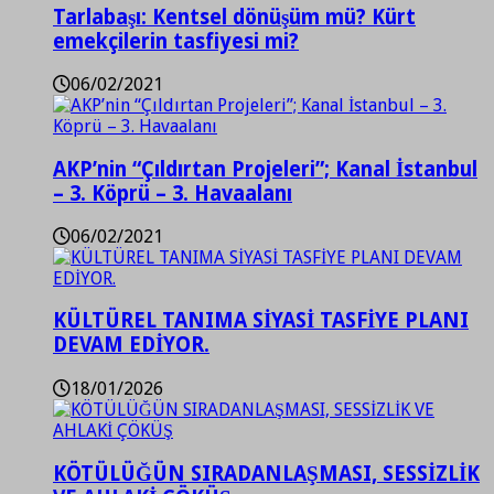
Tarlabaşı: Kentsel dönüşüm mü? Kürt
emekçilerin tasfiyesi mi?
06/02/2021
AKP’nin “Çıldırtan Projeleri”; Kanal İstanbul
– 3. Köprü – 3. Havaalanı
06/02/2021
KÜLTÜREL TANIMA SİYASİ TASFİYE PLANI
DEVAM EDİYOR.
18/01/2026
KÖTÜLÜĞÜN SIRADANLAŞMASI, SESSİZLİK