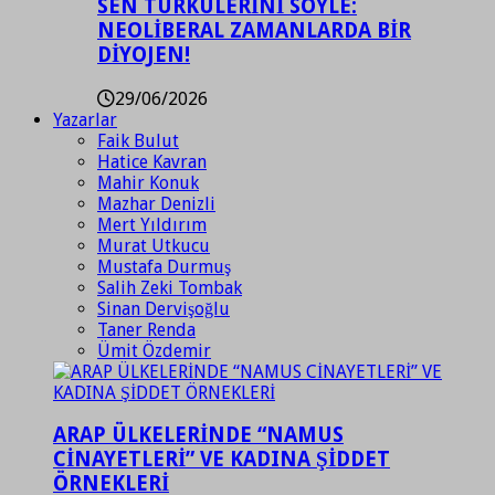
SEN TÜRKÜLERİNİ SÖYLE:
NEOLİBERAL ZAMANLARDA BİR
DİYOJEN!
29/06/2026
Yazarlar
Faik Bulut
Hatice Kavran
Mahir Konuk
Mazhar Denizli
Mert Yıldırım
Murat Utkucu
Mustafa Durmuş
Salih Zeki Tombak
Sinan Dervişoğlu
Taner Renda
Ümit Özdemir
ARAP ÜLKELERİNDE “NAMUS
CİNAYETLERİ” VE KADINA ŞİDDET
ÖRNEKLERİ