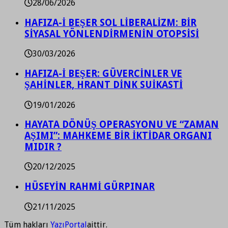
28/06/2026
HAFIZA-İ BEŞER SOL LİBERALİZM: BİR
SİYASAL YÖNLENDİRMENİN OTOPSİSİ
30/03/2026
HAFIZA-İ BEŞER: GÜVERCİNLER VE
ŞAHİNLER, HRANT DİNK SUİKASTİ
19/01/2026
HAYATA DÖNÜŞ OPERASYONU VE “ZAMAN
AŞIMI”: MAHKEME BİR İKTİDAR ORGANI
MIDIR ?
20/12/2025
HÜSEYİN RAHMİ GÜRPINAR
21/11/2025
Tüm hakları
YazıPortal
aittir.