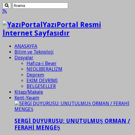
YazıPortal Resmi
İnternet Sayfasıdır
ANASAYFA
Bilim ve Teknoloji
Dosyalar
Hafıza-i Beşer
NEOLİBERALİZM
Deprem
EKİM DEVRİMİ
BELGESELLER
Kitap/Makale
Kent-Yaşam
SERGİ DUYURUSU: UNUTULMUŞ ORMAN /
FERAHİ MENGEŞ