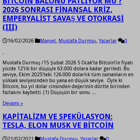
BİTCOİN BALONU PATLIYOR MU ?
2026 SONRASI FİNANSAL KRİZ,
EMPERYALİST SAVAŞ VE OTOKRASİ
(III)
16/02/2026
Manşet
,
Mustafa Durmuş
,
Yazarlar
0
Mustafa Durmuş /15 Şubat 2026 5 Ocak’ta Bitcoin’in fiyatı
yüzde 12’lik bir düşüşle 63.000 dolara kadar geriledi. Bu
seviye, Ekim 2025’teki 126.000 dolarlık tüm zamanların en
yüksek seviyesinden bu yana en düşük seviye. Öyle ki
Bitcoin, bu yıl dolar cinsinden değerinin dörtte birinden
fazlasını kaybetti. (1) Düşüşün bir sonu …
Devamı »
KAPİTALİZM VE SPEKÜLASYON:
TESLA, ELON MUSK VE BİTCOİN
21/02/2021
Mustafa Durmuş
,
Yazarlar
0