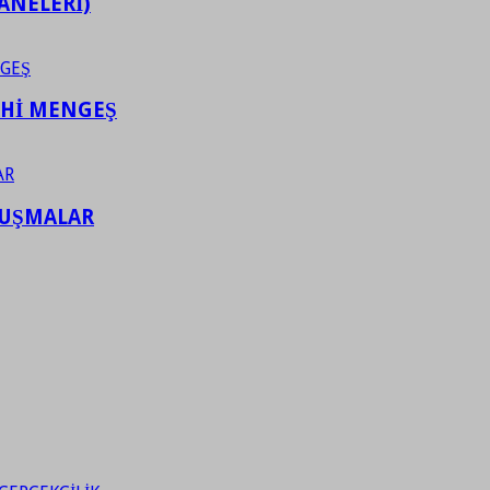
ANELERİ)
AHİ MENGEŞ
LUŞMALAR