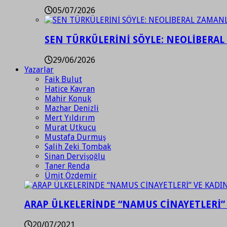
05/07/2026
SEN TÜRKÜLERİNİ SÖYLE: NEOLİBERAL
29/06/2026
Yazarlar
Faik Bulut
Hatice Kavran
Mahir Konuk
Mazhar Denizli
Mert Yıldırım
Murat Utkucu
Mustafa Durmuş
Salih Zeki Tombak
Sinan Dervişoğlu
Taner Renda
Ümit Özdemir
ARAP ÜLKELERİNDE “NAMUS CİNAYETLERİ”
20/07/2021