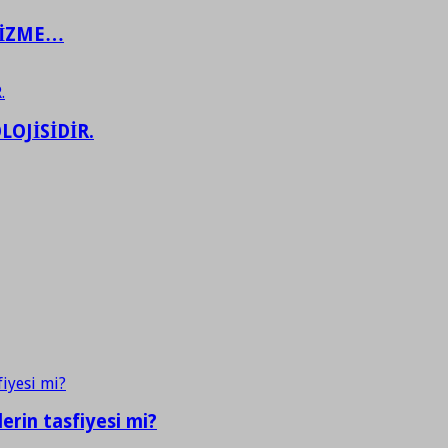
ŞİZME…
LOJİSİDİR.
erin tasfiyesi mi?