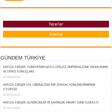
Yazarlar
Sinema
GÜNDEM TÜRKİYE
HAFIZA-İ BEŞER: TÜRKİYE’NİN NATO ÜYELİĞİ: EMPERYALİZME YEDEKLENME
VE SİYASİ SONUÇLARI
28/06/2026
HAFIZA-İ BEŞER SOL LİBERALİZM: BİR SİYASAL YÖNLENDİRMENİN
OTOPSİSİ
30/03/2026
HAFIZA-İ BEŞER: GÜVERCİNLER VE ŞAHİNLER, HRANT DİNK SUİKASTİ
19/01/2026