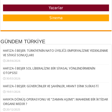
Yazarlar
Sinema
GÜNDEM TÜRKİYE
HAFIZA-İ BEŞER: TÜRKİYE’NİN NATO ÜYELİĞİ: EMPERYALİZME YEDEKLENME
VE SİYASİ SONUÇLARI
28/06/2026
HAFIZA-İ BEŞER SOL LİBERALİZM: BİR SİYASAL YÖNLENDİRMENİN
OTOPSİSİ
30/03/2026
HAFIZA-İ BEŞER: GÜVERCİNLER VE ŞAHİNLER, HRANT DİNK SUİKASTİ
19/01/2026
HAYATA DÖNÜŞ OPERASYONU VE “ZAMAN AŞIMI”: MAHKEME BİR İKTİDAR
ORGANI MIDIR ?
20/12/2025