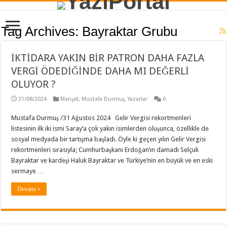
Tag Archives:
Bayraktar Grubu
İKTİDARA YAKIN BİR PATRON DAHA FAZLA
VERGİ ÖDEDİĞİNDE DAHA MI DEĞERLİ
OLUYOR ?
31/08/2024
Manşet
,
Mustafa Durmuş
,
Yazarlar
0
Mustafa Durmuş /31 Ağustos 2024 Gelir Vergisi rekortmenleri
listesinin ilk iki ismi Saray’a çok yakın isimlerden oluşunca, özellikle de
sosyal medyada bir tartışma başladı. Öyle ki geçen yılın Gelir Vergisi
rekortmenleri sırasıyla; Cumhurbaşkanı Erdoğan’ın damadı Selçuk
Bayraktar ve kardeşi Haluk Bayraktar ve Türkiye’nin en büyük ve en eski
sermaye …
Devamı »