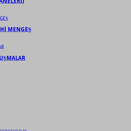
ANELERİ)
AHİ MENGEŞ
LUŞMALAR