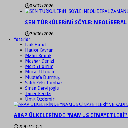
05/07/2026
SEN TÜRKÜLERİNİ SÖYLE: NEOLİBERAL
29/06/2026
Yazarlar
Faik Bulut
Hatice Kavran
Mahir Konuk
Mazhar Denizli
Mert Yıldırım
Murat Utkucu
Mustafa Durmuş
Salih Zeki Tombak
Sinan Dervişoğlu
Taner Renda
Ümit Özdemir
ARAP ÜLKELERİNDE “NAMUS CİNAYETLERİ”
20/07/2021