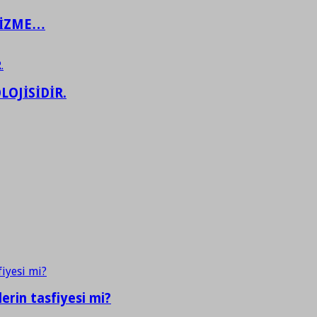
ŞİZME…
LOJİSİDİR.
erin tasfiyesi mi?