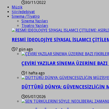
30/11/2022
Müzik
Şiir/edebiyat
Sinema /Tiyatro
Sinema Yazıları
Tiyatro Yazıları
RESMİ İDEOLOJİYE SİYASAL İSLAMCI ÇİTİLE
7 gün ago
ÇEVİRİ YAZILAR SİNEMA ÜZERİNE BAZI 
1 hafta ago
DÜTTÜRÜ DÜNYA: GÜVENCESİZLİĞİN M
05/07/2026