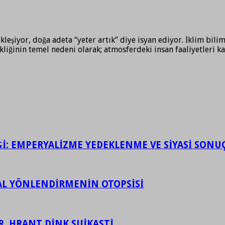
şiyor, doğa adeta “yeter artık” diye isyan ediyor. İklim bilimcil
ikliğinin temel nedeni olarak; atmosferdeki insan faaliyetleri k
İĞİ: EMPERYALİZME YEDEKLENME VE SİYASİ SONU
ASAL YÖNLENDİRMENİN OTOPSİSİ
R, HRANT DİNK SUİKASTİ