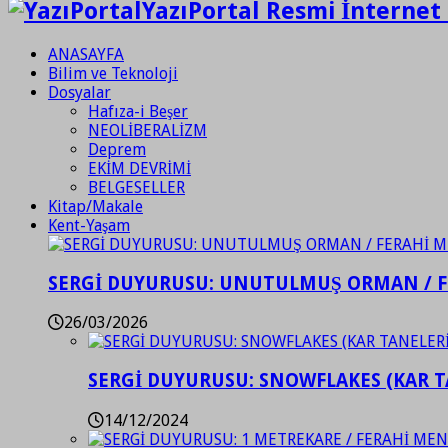
YazıPortal Resmi İnternet 
ANASAYFA
Bilim ve Teknoloji
Dosyalar
Hafıza-i Beşer
NEOLİBERALİZM
Deprem
EKİM DEVRİMİ
BELGESELLER
Kitap/Makale
Kent-Yaşam
SERGİ DUYURUSU: UNUTULMUŞ ORMAN / 
26/03/2026
SERGİ DUYURUSU: SNOWFLAKES (KAR T
14/12/2024