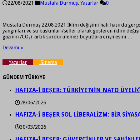
22/08/2021
Mustafa Durmuş
,
Yazarlar
0
Mustafa Durmuş 22.08.2021 İklim değişimi hali hazırda gerçekle
yangınları ve su baskınları/seller olarak gösteren iklim değiş
gazının /CO₂) artık sürdürülemez boyutlara erişmesini …
Devamı »
Yazarlar
Sinema
GÜNDEM TÜRKİYE
HAFIZA-İ BEŞER: TÜRKİYE’NİN NATO ÜYEL
28/06/2026
HAFIZA-İ BEŞER SOL LİBERALİZM: BİR SİY
30/03/2026
HAFIZA-İ BEŞER: GÜVERCİNLER VE ŞAHİNLE