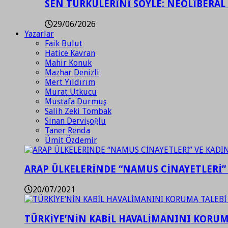
SEN TÜRKÜLERİNİ SÖYLE: NEOLİBERAL
29/06/2026
Yazarlar
Faik Bulut
Hatice Kavran
Mahir Konuk
Mazhar Denizli
Mert Yıldırım
Murat Utkucu
Mustafa Durmuş
Salih Zeki Tombak
Sinan Dervişoğlu
Taner Renda
Ümit Özdemir
ARAP ÜLKELERİNDE “NAMUS CİNAYETLERİ”
20/07/2021
TÜRKİYE’NİN KABİL HAVALİMANINI KORUMA