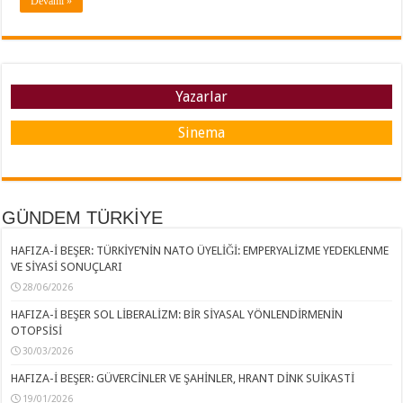
Devamı »
Yazarlar
Sinema
GÜNDEM TÜRKİYE
HAFIZA-İ BEŞER: TÜRKİYE’NİN NATO ÜYELİĞİ: EMPERYALİZME YEDEKLENME
VE SİYASİ SONUÇLARI
28/06/2026
HAFIZA-İ BEŞER SOL LİBERALİZM: BİR SİYASAL YÖNLENDİRMENİN
OTOPSİSİ
30/03/2026
HAFIZA-İ BEŞER: GÜVERCİNLER VE ŞAHİNLER, HRANT DİNK SUİKASTİ
19/01/2026