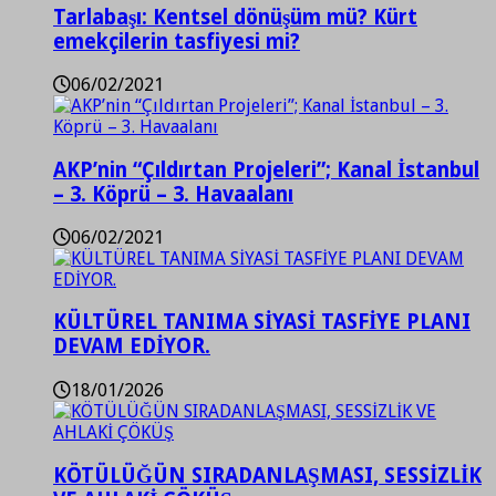
Tarlabaşı: Kentsel dönüşüm mü? Kürt
emekçilerin tasfiyesi mi?
06/02/2021
AKP’nin “Çıldırtan Projeleri”; Kanal İstanbul
– 3. Köprü – 3. Havaalanı
06/02/2021
KÜLTÜREL TANIMA SİYASİ TASFİYE PLANI
DEVAM EDİYOR.
18/01/2026
KÖTÜLÜĞÜN SIRADANLAŞMASI, SESSİZLİK