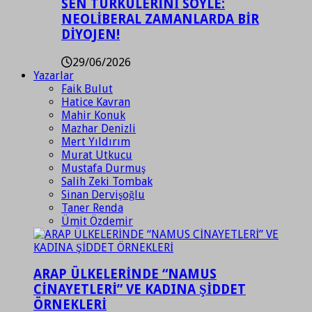
SEN TÜRKÜLERİNİ SÖYLE:
NEOLİBERAL ZAMANLARDA BİR
DİYOJEN!
29/06/2026
Yazarlar
Faik Bulut
Hatice Kavran
Mahir Konuk
Mazhar Denizli
Mert Yıldırım
Murat Utkucu
Mustafa Durmuş
Salih Zeki Tombak
Sinan Dervişoğlu
Taner Renda
Ümit Özdemir
ARAP ÜLKELERİNDE “NAMUS
CİNAYETLERİ” VE KADINA ŞİDDET
ÖRNEKLERİ