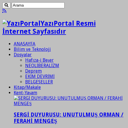
YazıPortal Resmi
İnternet Sayfasıdır
ANASAYFA
Bilim ve Teknoloji
Dosyalar
Hafıza-i Beşer
NEOLİBERALİZM
Deprem
EKİM DEVRİMİ
BELGESELLER
Kitap/Makale
Kent-Yaşam
SERGİ DUYURUSU: UNUTULMUŞ ORMAN /
FERAHİ MENGEŞ