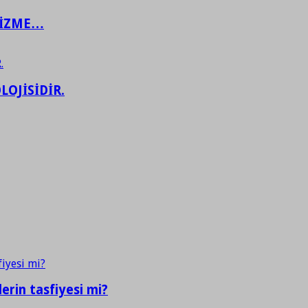
ŞİZME…
LOJİSİDİR.
erin tasfiyesi mi?