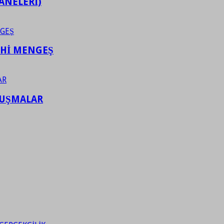
ANELERİ)
AHİ MENGEŞ
LUŞMALAR