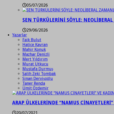
05/07/2026
SEN TÜRKÜLERİNİ SÖYLE: NEOLİBERAL
29/06/2026
Yazarlar
Faik Bulut
Hatice Kavran
Mahir Konuk
Mazhar Denizli
Mert Yıldırım
Murat Utkucu
Mustafa Durmuş
Salih Zeki Tombak
Sinan Dervişoğlu
Taner Renda
Ümit Özdemir
ARAP ÜLKELERİNDE “NAMUS CİNAYETLERİ”
20/07/2021