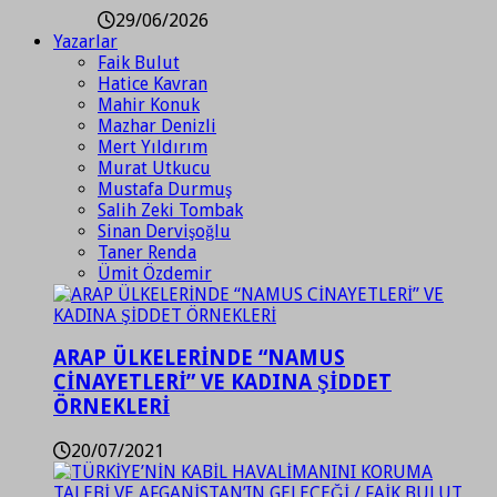
29/06/2026
Yazarlar
Faik Bulut
Hatice Kavran
Mahir Konuk
Mazhar Denizli
Mert Yıldırım
Murat Utkucu
Mustafa Durmuş
Salih Zeki Tombak
Sinan Dervişoğlu
Taner Renda
Ümit Özdemir
ARAP ÜLKELERİNDE “NAMUS
CİNAYETLERİ” VE KADINA ŞİDDET
ÖRNEKLERİ
20/07/2021