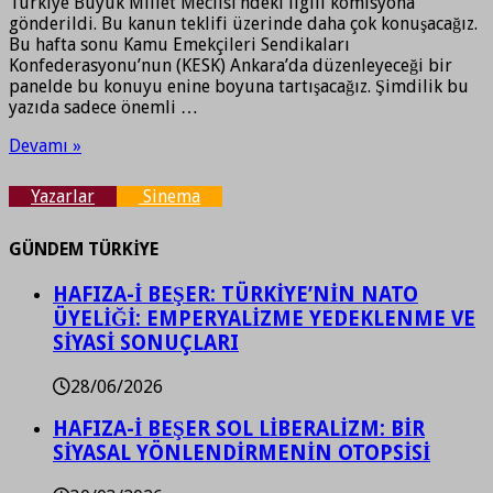
Türkiye Büyük Millet Meclisi’ndeki ilgili komisyona
gönderildi. Bu kanun teklifi üzerinde daha çok konuşacağız.
Bu hafta sonu Kamu Emekçileri Sendikaları
Konfederasyonu’nun (KESK) Ankara’da düzenleyeceği bir
panelde bu konuyu enine boyuna tartışacağız. Şimdilik bu
yazıda sadece önemli …
Devamı »
Yazarlar
Sinema
GÜNDEM TÜRKİYE
HAFIZA-İ BEŞER: TÜRKİYE’NİN NATO
ÜYELİĞİ: EMPERYALİZME YEDEKLENME VE
SİYASİ SONUÇLARI
28/06/2026
HAFIZA-İ BEŞER SOL LİBERALİZM: BİR
SİYASAL YÖNLENDİRMENİN OTOPSİSİ