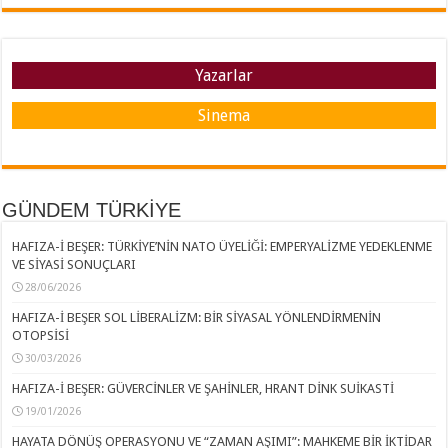
Yazarlar
Sinema
GÜNDEM TÜRKİYE
HAFIZA-İ BEŞER: TÜRKİYE’NİN NATO ÜYELİĞİ: EMPERYALİZME YEDEKLENME
VE SİYASİ SONUÇLARI
28/06/2026
HAFIZA-İ BEŞER SOL LİBERALİZM: BİR SİYASAL YÖNLENDİRMENİN
OTOPSİSİ
30/03/2026
HAFIZA-İ BEŞER: GÜVERCİNLER VE ŞAHİNLER, HRANT DİNK SUİKASTİ
19/01/2026
HAYATA DÖNÜŞ OPERASYONU VE “ZAMAN AŞIMI”: MAHKEME BİR İKTİDAR