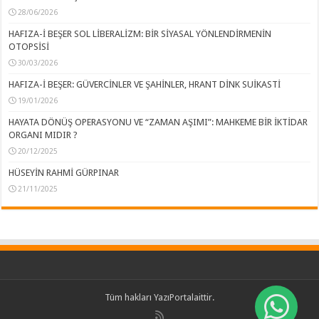
28/06/2026
HAFIZA-İ BEŞER SOL LİBERALİZM: BİR SİYASAL YÖNLENDİRMENİN
OTOPSİSİ
30/03/2026
HAFIZA-İ BEŞER: GÜVERCİNLER VE ŞAHİNLER, HRANT DİNK SUİKASTİ
19/01/2026
HAYATA DÖNÜŞ OPERASYONU VE “ZAMAN AŞIMI”: MAHKEME BİR İKTİDAR
ORGANI MIDIR ?
20/12/2025
HÜSEYİN RAHMİ GÜRPINAR
21/11/2025
Tüm hakları
YazıPortal
aittir.