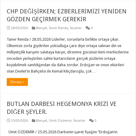
CHP DEĞİŞİRKEN; EZBERLERİMİZİ YENİDEN
GÖZDEN GEÇİRMEK GEREKİR
28/05/2026
Manşet
,
Taner Renda
,
Yazarlar
0
Taner Renda / 28.05.2026 Liderler, sorunlarla birlikte ortaya çıkar.
Ülkemize zorla giydirilen yoksulluğa çare diye ortaya salınan din ve
milliyetçilik karışımı salataya karşın, direnme gücünün kimi merkezlerine
önceden yerleştirilen sahte kurtarıcıların gerçek yüzlerini ortaya
koyabilmek sanıldığından da daha zordur. Erdoğan ve onun ekürileri
olan Devlet’in Bahçelisi ile Kemal Kılıçdaroğlu, çok …
Devamı »
BUTLAN DARBESİ HEGEMONYA KRİZİ VE
DİĞER ŞEYLER.
25/05/2026
Manşet
,
Ümit Özdemir
,
Yazarlar
0
Ümit ÖZDEMİR / 25.05.2026 Darbenin işaret fişeğini “Erdoğan’ın