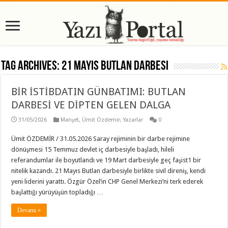
Tag Archives:
21 Mayıs Butlan Darbesi
BİR İSTİBDATIN GÜNBATIMI: BUTLAN
DARBESİ VE DİPTEN GELEN DALGA
31/05/2026
Manşet
,
Ümit Özdemir
,
Yazarlar
0
Ümit ÖZDEMİR / 31.05.2026 Saray rejiminin bir darbe rejimine
dönüşmesi 15 Temmuz devlet iç darbesiyle başladı, hileli
referandumlar ile boyutlandı ve 19 Mart darbesiyle geç faşist1 bir
nitelik kazandı. 21 Mayıs Butlan darbesiyle birlikte sivil direniş, kendi
yeni liderini yarattı. Özgür Özel’in CHP Genel Merkezi’ni terk ederek
başlattığı yürüyüşün topladığı …
Devamı »