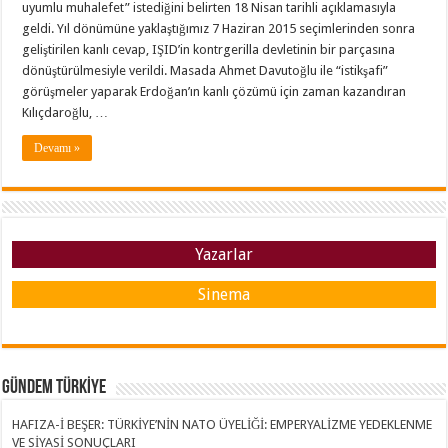
uyumlu muhalefet” istediğini belirten 18 Nisan tarihli açıklamasıyla
geldi. Yıl dönümüne yaklaştığımız 7 Haziran 2015 seçimlerinden sonra
geliştirilen kanlı cevap, IŞID’in kontrgerilla devletinin bir parçasına
dönüştürülmesiyle verildi. Masada Ahmet Davutoğlu ile “istikşafi”
görüşmeler yaparak Erdoğan’ın kanlı çözümü için zaman kazandıran
Kılıçdaroğlu, …
Devamı »
Yazarlar
Sinema
GÜNDEM TÜRKİYE
HAFIZA-İ BEŞER: TÜRKİYE’NİN NATO ÜYELİĞİ: EMPERYALİZME YEDEKLENME
VE SİYASİ SONUÇLARI