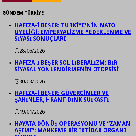
GÜNDEM TÜRKİYE
HAFIZA-İ BEŞER: TÜRKİYE’NİN NATO
ÜYELİĞİ: EMPERYALİZME YEDEKLENME VE
SİYASİ SONUÇLARI
28/06/2026
HAFIZA-İ BEŞER SOL LİBERALİZM: BİR
SİYASAL YÖNLENDİRMENİN OTOPSİSİ
30/03/2026
HAFIZA-İ BEŞER: GÜVERCİNLER VE
ŞAHİNLER, HRANT DİNK SUİKASTİ
19/01/2026
HAYATA DÖNÜŞ OPERASYONU VE “ZAMAN
AŞIMI”: MAHKEME BİR İKTİDAR ORGANI