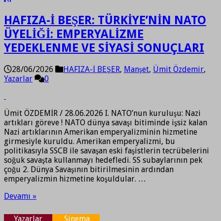
HAFIZA-İ BEŞER: TÜRKİYE’NİN NATO
ÜYELİĞİ: EMPERYALİZME
YEDEKLENME VE SİYASİ SONUÇLARI
28/06/2026
HAFIZA-İ BEŞER
,
Manşet
,
Ümit Özdemir
,
Yazarlar
0
Ümit ÖZDEMİR / 28.06.2026 I. NATO’nun kuruluşu: Nazi
artıkları göreve ! NATO dünya savaşı bitiminde işsiz kalan
Nazi artıklarının Amerikan emperyalizminin hizmetine
girmesiyle kuruldu. Amerikan emperyalizmi, bu
politikasıyla SSCB ile savaşan eski faşistlerin tecrübelerini
soğuk savaşta kullanmayı hedefledi. SS subaylarının pek
çoğu 2. Dünya Savaşının bitirilmesinin ardından
emperyalizmin hizmetine koşuldular. …
Devamı »
Yazarlar
Sinema