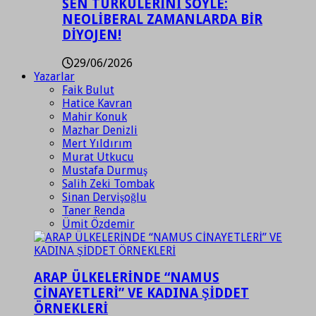
SEN TÜRKÜLERİNİ SÖYLE:
NEOLİBERAL ZAMANLARDA BİR
DİYOJEN!
29/06/2026
Yazarlar
Faik Bulut
Hatice Kavran
Mahir Konuk
Mazhar Denizli
Mert Yıldırım
Murat Utkucu
Mustafa Durmuş
Salih Zeki Tombak
Sinan Dervişoğlu
Taner Renda
Ümit Özdemir
ARAP ÜLKELERİNDE “NAMUS
CİNAYETLERİ” VE KADINA ŞİDDET
ÖRNEKLERİ