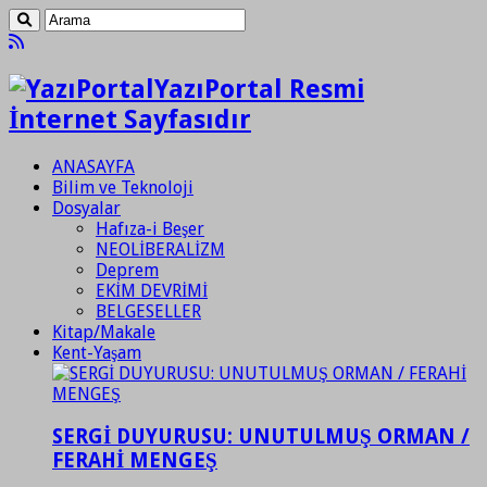
YazıPortal Resmi
İnternet Sayfasıdır
ANASAYFA
Bilim ve Teknoloji
Dosyalar
Hafıza-i Beşer
NEOLİBERALİZM
Deprem
EKİM DEVRİMİ
BELGESELLER
Kitap/Makale
Kent-Yaşam
SERGİ DUYURUSU: UNUTULMUŞ ORMAN /
FERAHİ MENGEŞ