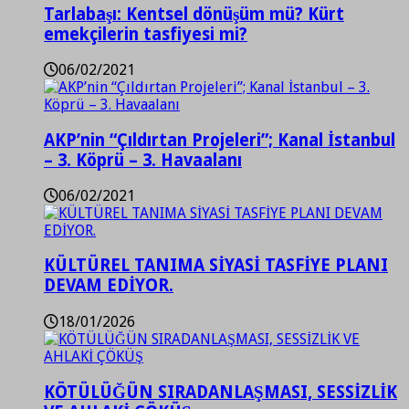
Tarlabaşı: Kentsel dönüşüm mü? Kürt
emekçilerin tasfiyesi mi?
06/02/2021
AKP’nin “Çıldırtan Projeleri”; Kanal İstanbul
– 3. Köprü – 3. Havaalanı
06/02/2021
KÜLTÜREL TANIMA SİYASİ TASFİYE PLANI
DEVAM EDİYOR.
18/01/2026
KÖTÜLÜĞÜN SIRADANLAŞMASI, SESSİZLİK