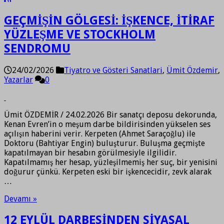
GEÇMİŞİN GÖLGESİ: İŞKENCE, İTİRAF
YÜZLEŞME VE STOCKHOLM
SENDROMU
24/02/2026
Tiyatro ve Gösteri Sanatlari
,
Ümit Özdemir
,
Yazarlar
0
Ümit ÖZDEMİR / 24.02.2026 Bir sanatçı deposu dekorunda,
Kenan Evren’in o meşum darbe bildirisinden yükselen ses
açılışın haberini verir. Kerpeten (Ahmet Saraçoğlu) ile
Doktoru (Bahtiyar Engin) buluşturur. Buluşma geçmişte
kapatılmayan bir hesabın görülmesiyle ilgilidir.
Kapatılmamış her hesap, yüzleşilmemiş her suç, bir yenisini
doğurur çünkü. Kerpeten eski bir işkencecidir, zevk alarak
…
Devamı »
12 EYLÜL DARBESİNDEN SİYASAL