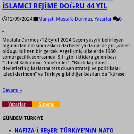
İSLAMCI REJİME DOĞRU 44 YIL
12/09/2024
Manşet
,
Mustafa Durmuş
,
Yazarlar
0
Mustafa Durmuş /12 Eylül 2024 Geçen yüzyılı belirleyen
olgulardan birisinin askeri darbeler ya da darbe girişimleri
olduğu bilinen bir gerçek. Azgelişmiş ülkelerde 1960
sömürgecilik sonrasında, Şili gibi iktidara gelen bazı
“Ulusal Kalkınmacı Yönetimler”, “Batılı kapitalist
devletlerin çıkarlarına ters düşen strateji ve politikalar
izlediklerinden” ve Türkiye gibi diğer bazıları da “küresel
…
Devamı »
Yazarlar
Sinema
GÜNDEM TÜRKİYE
HAFIZA-İ BEŞER: TÜRKİYE’NİN NATO