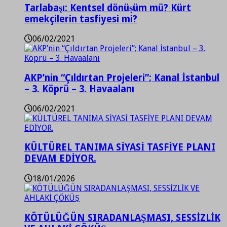
Tarlabaşı: Kentsel dönüşüm mü? Kürt
emekçilerin tasfiyesi mi?
06/02/2021
AKP’nin “Çıldırtan Projeleri”; Kanal İstanbul
– 3. Köprü – 3. Havaalanı
06/02/2021
KÜLTÜREL TANIMA SİYASİ TASFİYE PLANI
DEVAM EDİYOR.
18/01/2026
KÖTÜLÜĞÜN SIRADANLAŞMASI, SESSİZLİK