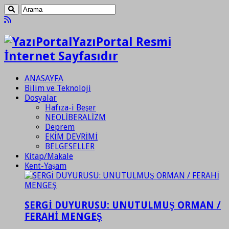
YazıPortal Resmi
İnternet Sayfasıdır
ANASAYFA
Bilim ve Teknoloji
Dosyalar
Hafıza-i Beşer
NEOLİBERALİZM
Deprem
EKİM DEVRİMİ
BELGESELLER
Kitap/Makale
Kent-Yaşam
SERGİ DUYURUSU: UNUTULMUŞ ORMAN /
FERAHİ MENGEŞ