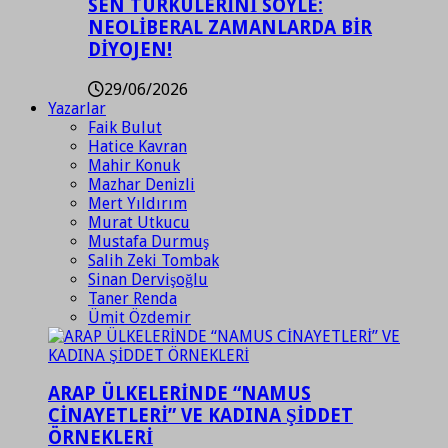
SEN TÜRKÜLERİNİ SÖYLE:
NEOLİBERAL ZAMANLARDA BİR
DİYOJEN!
29/06/2026
Yazarlar
Faik Bulut
Hatice Kavran
Mahir Konuk
Mazhar Denizli
Mert Yıldırım
Murat Utkucu
Mustafa Durmuş
Salih Zeki Tombak
Sinan Dervişoğlu
Taner Renda
Ümit Özdemir
ARAP ÜLKELERİNDE “NAMUS
CİNAYETLERİ” VE KADINA ŞİDDET
ÖRNEKLERİ