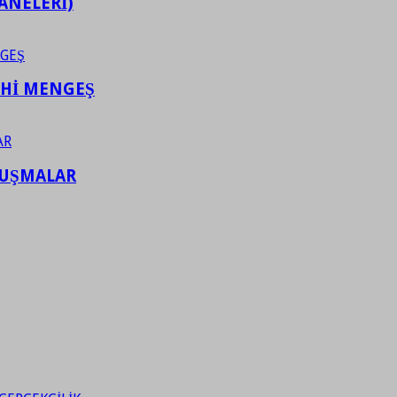
ANELERİ)
AHİ MENGEŞ
LUŞMALAR