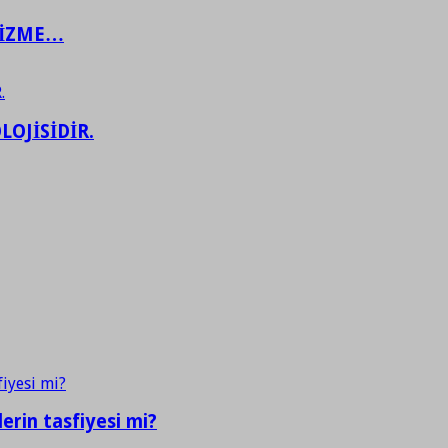
ŞİZME…
LOJİSİDİR.
erin tasfiyesi mi?