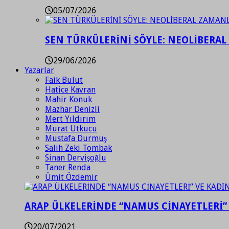
05/07/2026
SEN TÜRKÜLERİNİ SÖYLE: NEOLİBERAL
29/06/2026
Yazarlar
Faik Bulut
Hatice Kavran
Mahir Konuk
Mazhar Denizli
Mert Yıldırım
Murat Utkucu
Mustafa Durmuş
Salih Zeki Tombak
Sinan Dervişoğlu
Taner Renda
Ümit Özdemir
ARAP ÜLKELERİNDE “NAMUS CİNAYETLERİ”
20/07/2021