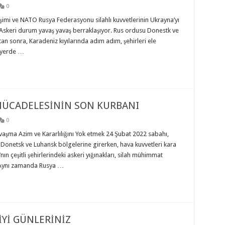
0
işimi ve NATO Rusya Federasyonu silahlı kuvvetlerinin Ukrayna’yı
i. Askeri durum yavaş yavaş berraklaşıyor. Rus ordusu Donestk ve
ktan sonra, Karadeniz kıyılarında adım adım, şehirleri ele
n yerde …
MÜCADELESİNİN SON KURBANI
0
vaşma Azim ve Kararlılığını Yok etmek 24 Şubat 2022 sabahı,
 Donetsk ve Luhansk bölgelerine girerken, hava kuvvetleri kara
ın çeşitli şehirlerindeki askeri yığınakları, silah mühimmat
. Aynı zamanda Rusya …
İYİ GÜNLERİNİZ