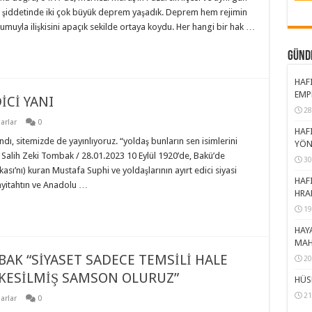
.6 şiddetinde iki çok büyük deprem yaşadık. Deprem hem rejimin
umuyla ilişkisini apaçık sekilde ortaya koydu. Her hangi bir hak …
GÜND
HAFI
EMP
İCİ YANI
28
arlar
0
HAFI
ndı, sitemizde de yayınlıyoruz. “yoldaş bunların sen isimlerini
YÖN
 Salih Zeki Tombak / 28.01.2023 10 Eylül 1920’de, Bakü’de
30
rkası’nı) kuran Mustafa Suphi ve yoldaşlarının ayırt edici siyasi
HAFI
Payitahtın ve Anadolu …
HRA
19
HAY
MAH
BAK “SİYASET SADECE TEMSİLİ HALE
20
I KESİLMİŞ SAMSON OLURUZ”
HÜS
21
arlar
0