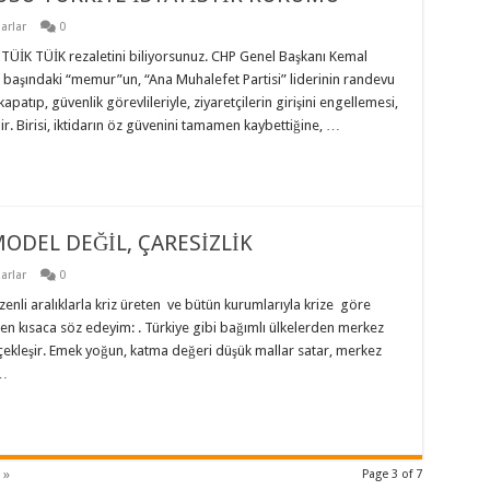
arlar
0
ÜİK TÜİK rezaletini biliyorsunuz. CHP Genel Başkanı Kemal
n başındaki “memur”un, “Ana Muhalefet Partisi” liderinin randevu
apatıp, güvenlik görevlileriyle, ziyaretçilerin girişini engellemesi,
ir. Birisi, iktidarın öz güvenini tamamen kaybettiğine, …
ODEL DEĞİL, ÇARESİZLİK
arlar
0
nli aralıklarla kriz üreten ve bütün kurumlarıyla krize göre
nden kısaca söz edeyim: . Türkiye gibi bağımlı ülkelerden merkez
rçekleşir. Emek yoğun, katma değeri düşük mallar satar, merkez
 …
 »
Page 3 of 7