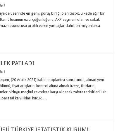
1
e’de üzerinde en geniş görüş birliği olan tespit, ülkede ağır bir
 ülke nüfusunun ezici çoğunluğunu; AKP seçmeni olan ve sokak
lmaz savunucusu profili veren yurttaşlar dahil, on milyonlarca
LEK PATLADI
1
şam, (20 Aralık 2021) kabine toplantısı sonrasında, alınan yeni
lümü, fiyat artışlarını kontrol altına almak üzere, iktidarın
mler olduğu meçhul çevrelere karşı alınacak zabıta tedbirleri. Bir
 parasal karşılıkları küçük, …
TÜSÜ TÜRKİYE İSTATİSTİK KURUMU