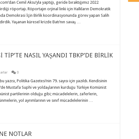
.com’dan Cemil Aksu’yla yaptığı, geride bıraktığımız 2022
irdiği röportajı. Röportajın orjinal linki için Halkların Demokratik
nda Demokrasi İçin Birlik koordinasyonunda görev yapan Salih
irdik. Yaşanan küresel krizde Batı’nın savaş …
 TİP’TE NASIL YAŞANDI TBKP’DE BİRLİK
arlar
0
azısı, Politika Gazetesi’nin 79. sayısı için yazıldı. Kendisinin
20’de Mustafa Suphi ve yoldaşlarının kurduğu Türkiye Komünist
ünist partilerinin olduğu gibi; mücadelelerin, zaferlerin,
bölünmelerin, yol ayrımlarının ve sınıf mücadelelerinin …
İNE NOTLAR