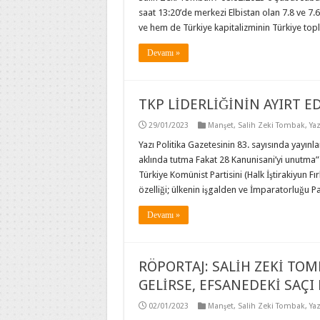
saat 13:20’de merkezi Elbistan olan 7.8 ve 7
ve hem de Türkiye kapitalizminin Türkiye topl
Devamı »
TKP LİDERLİĞİNİN AYIRT ED
29/01/2023
Manşet
,
Salih Zeki Tombak
,
Yaz
Yazı Politika Gazetesinin 83. sayısında yayınla
aklında tutma Fakat 28 Kanunisani’yi unutma”
Türkiye Komünist Partisini (Halk İştirakiyun Fı
özelliği; ülkenin işgalden ve İmparatorluğu 
Devamı »
RÖPORTAJ: SALİH ZEKİ TOM
GELİRSE, EFSANEDEKİ SAÇ
02/01/2023
Manşet
,
Salih Zeki Tombak
,
Yaz