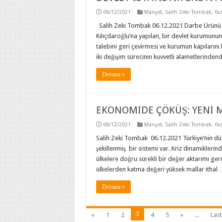
06/12/2021
Manşet
,
Salih Zeki Tombak
,
Yaz
Salih Zeki Tombak 06.12.2021 Darbe Ürünü T
Kılıçdaroğlu’na yapılan, bir devlet kurumunu
talebini geri çevirmesi ve kurumun kapılarını k
iki değişim sürecinin kuvvetli alametlerindend
Devamı »
EKONOMİDE ÇÖKÜŞ: YENİ M
06/12/2021
Manşet
,
Salih Zeki Tombak
,
Yaz
Salih Zeki Tombak 06.12.2021 Türkiye’nin düze
şekillenmiş bir sistemi var. Kriz dinamikleri
ülkelere doğru sürekli bir değer aktarımı ge
ülkelerden katma değeri yüksek mallar ithal
Devamı »
3
«
1
2
4
5
»
...
Last