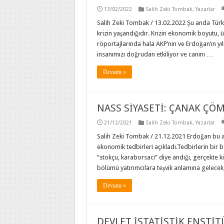
13/02/2022
Salih Zeki Tombak
,
Yazarlar
Salih Zeki Tombak / 13.02.2022 Şu anda Türkiy
krizin yaşandığıdır. Krizin ekonomik boyutu,
röportajlarında hala AKP’nin ve Erdoğan’ın yı
insanımızı doğrudan etkiliyor ve canını …
Devamı »
NASS SİYASETİ: ÇANAK ÇÖM
21/12/2021
Salih Zeki Tombak
,
Yazarlar
Salih Zeki Tombak / 21.12.2021 Erdoğan bu ak
ekonomik tedbirleri açıkladı.Tedbirlerin bir bö
“stokçu, karaborsacı” diye andığı, gerçekte ki
bölümü yatırımcılara teşvik anlamına gelecek,
Devamı »
DEVLET İSTATİSTİK ENSTİ