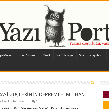
ap/Makale
Kent-Yaşam
Müzik
Şiir/edebiyat
Sinema /Tiyatro
ASİ GÜÇLERİNİN DEPREMLE İMTİHANI
ih Zeki Tombak
,
Yazarlar
0
a doğru, 04:17’de, merkezi Maraş’ın Pazarcık ilçesi ve ayni gün