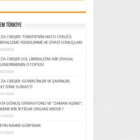
EM TÜRKİYE
ZA-İ BEŞER: TÜRKİYE’NİN NATO ÜYELİĞİ:
ERYALİZME YEDEKLENME VE SİYASİ SONUÇLARI
/06/2026
ZA-İ BEŞER SOL LİBERALİZM: BİR SİYASAL
LENDİRMENİN OTOPSİSİ
/03/2026
ZA-İ BEŞER: GÜVERCİNLER VE ŞAHİNLER,
NT DİNK SUİKASTİ
/01/2026
ATA DÖNÜŞ OPERASYONU VE “ZAMAN AŞIMI”:
KEME BİR İKTİDAR ORGANI MIDIR ?
/12/2025
EYİN RAHMİ GÜRPINAR
/11/2025