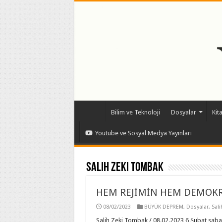
Bilim ve Teknoloji
Dosyalar
Kit
Youtube ve Sosyal Medya Yayınları
Salih Zeki Tombak
HEM REJİMİN HEM DEMOKR
08/02/2023
BÜYÜK DEPREM
,
Dosyalar
,
Sal
Salih Zeki Tombak / 08.02.2023 6 Şubat sabah