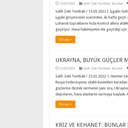
13/03/2022
Salih Zeki Tombak
,
Yazarlar
Salih Zeki Tombak / 13.03.2022 I. İşgalin Gel
işgale girişmesinin üzerinden, iki hafta geçt
Luhansk topraklarını hızla kontrol altına aldı
geçiriyor. Hava hakimiyetini ele geçirdiği içi
Devamı »
UKRAYNA, BÜYÜK GÜÇLER 
25/02/2022
Salih Zeki Tombak
,
Yazarlar
Salih Zeki Tombak / 25.02.2022 1. Hasmın Sa
Rusya Federasyonu silahlı kuvvetleri karadan
güçlerine destek vermenin yanı sıra, Ukrayna’n
depolarını, hava alanlarını vurmaya başladı
Devamı »
KRİZ VE KEHANET: BUNLAR 