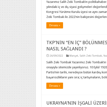
Yazarımız Salih Zeki Tombak’ın politikahaber
yılındaki iç ve dış siyasi gelişmeleri değerlend
Kongresi Yürütme Kurulu üyesi ve aynı zama
Zeki Tombak ile 2022’nin bakiyesini değerlend
Devamı »
TKP’NİN “EN İÇ” BÖLÜNMESİ
NASIL SAĞLANDI ?
26/09/2022
Manşet
,
Salih Zeki Tombak
,
Yaz
Salih Zeki Tombak Yazarımız Zeki Tombak’ın bu y
onayıyla sitemizde yayınlıyoruz. 10 Eylül 19
Partisi’nin tarihi, neredeyse bütün kardeş kom
başarısızlıkların yanı sıra; iç tartışmaların, 
Devamı »
UKRAYNA’NIN İŞGALİ ÜZER