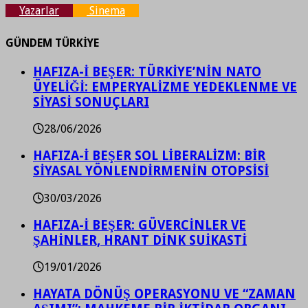
Yazarlar
Sinema
GÜNDEM TÜRKİYE
HAFIZA-İ BEŞER: TÜRKİYE’NİN NATO
ÜYELİĞİ: EMPERYALİZME YEDEKLENME VE
SİYASİ SONUÇLARI
28/06/2026
HAFIZA-İ BEŞER SOL LİBERALİZM: BİR
SİYASAL YÖNLENDİRMENİN OTOPSİSİ
30/03/2026
HAFIZA-İ BEŞER: GÜVERCİNLER VE
ŞAHİNLER, HRANT DİNK SUİKASTİ
19/01/2026
HAYATA DÖNÜŞ OPERASYONU VE “ZAMAN