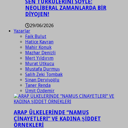
SEN TÜRKÜLERİNİ SÖYLE:
NEOLİBERAL ZAMANLARDA BİR
DİYOJEN!
29/06/2026
Yazarlar
Faik Bulut
Hatice Kavran
Mahir Konuk
Mazhar Denizli
Mert Yıldırım
Murat Utkucu
Mustafa Durmuş
Salih Zeki Tombak
Sinan Dervişoğlu
Taner Renda
Ümit Özdemir
ARAP ÜLKELERİNDE “NAMUS
CİNAYETLERİ” VE KADINA ŞİDDET
ÖRNEKLERİ