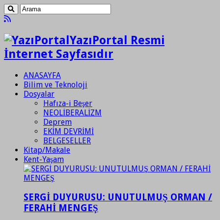
YazıPortal Resmi
İnternet Sayfasıdır
ANASAYFA
Bilim ve Teknoloji
Dosyalar
Hafıza-i Beşer
NEOLİBERALİZM
Deprem
EKİM DEVRİMİ
BELGESELLER
Kitap/Makale
Kent-Yaşam
SERGİ DUYURUSU: UNUTULMUŞ ORMAN /
FERAHİ MENGEŞ