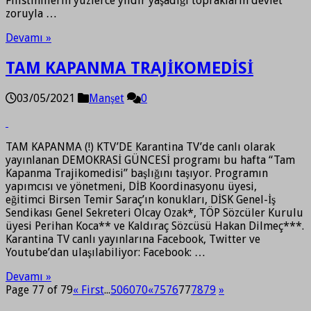
Filistinlilerin yüzlerce yıldır yaşadığı toprakların devlet
zoruyla …
Devamı »
TAM KAPANMA TRAJİKOMEDİSİ
03/05/2021
Manşet
0
TAM KAPANMA (!) KTV’DE Karantina TV’de canlı olarak
yayınlanan DEMOKRASİ GÜNCESİ programı bu hafta “Tam
Kapanma Trajikomedisi” başlığını taşıyor. Programın
yapımcısı ve yönetmeni, DİB Koordinasyonu üyesi,
eğitimci Birsen Temir Saraç’ın konukları, DİSK Genel-İş
Sendikası Genel Sekreteri Olcay Ozak*, TÖP Sözcüler Kurulu
üyesi Perihan Koca** ve Kaldıraç Sözcüsü Hakan Dilmeç***.
Karantina TV canlı yayınlarına Facebook, Twitter ve
Youtube’dan ulaşılabiliyor: Facebook: …
Devamı »
Page 77 of 79
« First
...
50
60
70
«
75
76
77
78
79
»