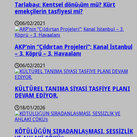
Tarlabaşı: Kentsel dönüşüm mü? Kürt
emekçilerin tasfiyesi mi?
06/02/2021
AKP’nin “Çıldırtan Projeleri”; Kanal İstanbul
– 3. Köprü – 3. Havaalanı
06/02/2021
KÜLTÜREL TANIMA SİYASİ TASFİYE PLANI
DEVAM EDİYOR.
18/01/2026
KÖTÜLÜĞÜN SIRADANLAŞMASI, SESSİZLİK