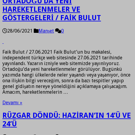
ORTADOĞU’DA YENİ
HAREKETLENMELER VE
GÖSTERGELERİ / FAİK BULUT
28/06/2021
Manşet
0
Faik Bulut / 27.06.2021 Faik Bulut’un bu makalesi,
independent türkçe web sitesinde 27.06.2021 tarihinde
yayınlandı. Yazarın izniyle web sitemizde yayınlıyoruz.
Ortadoğu’da yeni hareketlenmeler görülüyor. Bugünkü
yazımda hangi ülkelerde neler yaşandı veya yaşanıyor, önce
ona ilişkin bilgi vereceğim, sonra da bazı tespitler yapıp
genel gidişatın nereye yöneldiğini açıklamaya çalışacağım.
Amacım, hareketlenmelerin …
Devamı »
RÜZGAR DÖNDÜ: HAZİRAN’IN 14’Ü VE
24’Ü