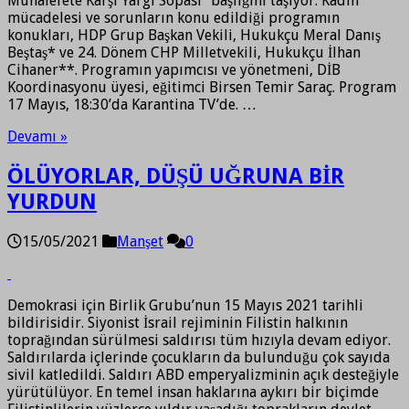
Muhalefete Karşı Yargı Sopası” başlığını taşıyor. Kadın
mücadelesi ve sorunların konu edildiği programın
konukları, HDP Grup Başkan Vekili, Hukukçu Meral Danış
Beştaş* ve 24. Dönem CHP Milletvekili, Hukukçu İlhan
Cihaner**. Programın yapımcısı ve yönetmeni, DİB
Koordinasyonu üyesi, eğitimci Birsen Temir Saraç. Program
17 Mayıs, 18:30’da Karantina TV’de. …
Devamı »
ÖLÜYORLAR, DÜŞÜ UĞRUNA BİR
YURDUN
15/05/2021
Manşet
0
Demokrasi için Birlik Grubu’nun 15 Mayıs 2021 tarihli
bildirisidir. Siyonist İsrail rejiminin Filistin halkının
toprağından sürülmesi saldırısı tüm hızıyla devam ediyor.
Saldırılarda içlerinde çocukların da bulunduğu çok sayıda
sivil katledildi. Saldırı ABD emperyalizminin açık desteğiyle
yürütülüyor. En temel insan haklarına aykırı bir biçimde