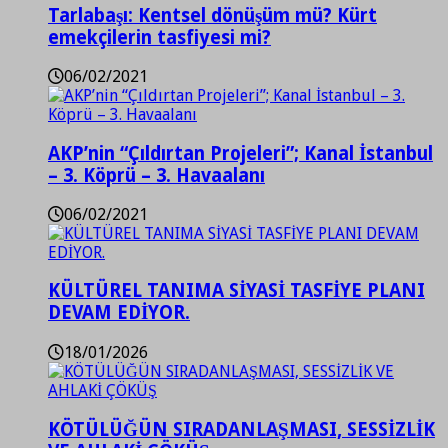
Tarlabaşı: Kentsel dönüşüm mü? Kürt
emekçilerin tasfiyesi mi?
06/02/2021
AKP’nin “Çıldırtan Projeleri”; Kanal İstanbul
– 3. Köprü – 3. Havaalanı
06/02/2021
KÜLTÜREL TANIMA SİYASİ TASFİYE PLANI
DEVAM EDİYOR.
18/01/2026
KÖTÜLÜĞÜN SIRADANLAŞMASI, SESSİZLİK