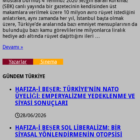
Mustafa Durmuş 4 Temmuz 2020 Sezgin Baran Korkmaz
(SBK) canlı yayında bir gazetecinin kendisinden üst
makamlara verilmek üzere 10 milyon avro rüşvet istediğini
anlatırken, aynı zamanda her yıl, İstanbul başta olmak
üzere, Türkiye’de aralarında bazı emniyet mensuplarının da
bulunduğu bazı kamu görevlilerine milyonlarca liralık
hediye adı altında rüşvet dağıttığını ileri …
Devamı »
Yazarlar
Sinema
GÜNDEM TÜRKİYE
HAFIZA-İ BEŞER: TÜRKİYE’NİN NATO
ÜYELİĞİ: EMPERYALİZME YEDEKLENME VE
SİYASİ SONUÇLARI
28/06/2026
HAFIZA-İ BEŞER SOL LİBERALİZM: BİR
SİYASAL YÖNLENDİRMENİN OTOPSİSİ