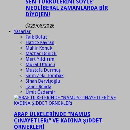
SEN TÜRKÜLERİNİ SÖYLE:
NEOLİBERAL ZAMANLARDA BİR
DİYOJEN!
29/06/2026
Yazarlar
Faik Bulut
Hatice Kavran
Mahir Konuk
Mazhar Denizli
Mert Yıldırım
Murat Utkucu
Mustafa Durmuş
Salih Zeki Tombak
Sinan Dervişoğlu
Taner Renda
Ümit Özdemir
ARAP ÜLKELERİNDE “NAMUS
CİNAYETLERİ” VE KADINA ŞİDDET
ÖRNEKLERİ