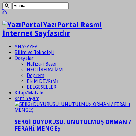
YazıPortal Resmi
İnternet Sayfasıdır
ANASAYFA
Bilim ve Teknoloji
Dosyalar
Hafıza-i Beşer
NEOLİBERALİZM
Deprem
EKİM DEVRİMİ
BELGESELLER
Kitap/Makale
Kent-Yaşam
SERGİ DUYURUSU: UNUTULMUŞ ORMAN /
FERAHİ MENGEŞ