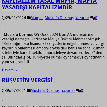
KAPİTALİZM YASAL MAFYA, MAFYA
YASADIŞI KAPİTALİZMDİR
29/01/2024
Manşet
,
Mustafa Durmuş
,
Yazarlar
0
Mustafa Durmuş /29 Ocak 2024 Dün AA muhabirine
verdiği demeçte Hazine ve Maliye Bakanı Mehmet Şimşek,
“Bakanlığımızca lisanssız faaliyetlerin engellenmesi ve vergi
kaybının önlenmesi amacıyla yasa dışı bahis ve sanal kumar
siteleriyle kararlı şekilde mücadeleye devam edilecek” dedi.
(1) Bilindiği gibi, Türkiye’de kumar oynamak ve oynatmanın
yanı sıra, yetkili …
Devamı »
RÜŞVETİN VERGİSİ
05/07/2021
Mustafa Durmuş
,
Yazarlar
0