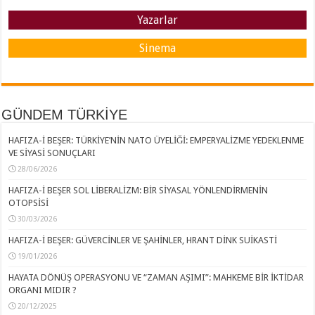
Yazarlar
Sinema
GÜNDEM TÜRKİYE
HAFIZA-İ BEŞER: TÜRKİYE’NİN NATO ÜYELİĞİ: EMPERYALİZME YEDEKLENME
VE SİYASİ SONUÇLARI
28/06/2026
HAFIZA-İ BEŞER SOL LİBERALİZM: BİR SİYASAL YÖNLENDİRMENİN
OTOPSİSİ
30/03/2026
HAFIZA-İ BEŞER: GÜVERCİNLER VE ŞAHİNLER, HRANT DİNK SUİKASTİ
19/01/2026
HAYATA DÖNÜŞ OPERASYONU VE “ZAMAN AŞIMI”: MAHKEME BİR İKTİDAR
ORGANI MIDIR ?
20/12/2025