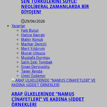
SEN TÜRKÜLERİNİ SÖYLE:
NEOLİBERAL ZAMANLARDA BİR
DİYOJEN!
29/06/2026
Yazarlar
Faik Bulut
Hatice Kavran
Mahir Konuk
Mazhar Denizli
Mert Yıldırım
Murat Utkucu
Mustafa Durmuş
Salih Zeki Tombak
Sinan Dervişoğlu
Taner Renda
Ümit Özdemir
ARAP ÜLKELERİNDE “NAMUS
CİNAYETLERİ” VE KADINA ŞİDDET
ÖRNEKLERİ