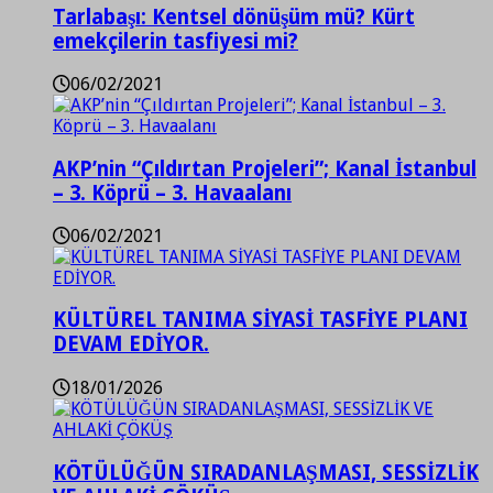
Tarlabaşı: Kentsel dönüşüm mü? Kürt
emekçilerin tasfiyesi mi?
06/02/2021
AKP’nin “Çıldırtan Projeleri”; Kanal İstanbul
– 3. Köprü – 3. Havaalanı
06/02/2021
KÜLTÜREL TANIMA SİYASİ TASFİYE PLANI
DEVAM EDİYOR.
18/01/2026
KÖTÜLÜĞÜN SIRADANLAŞMASI, SESSİZLİK