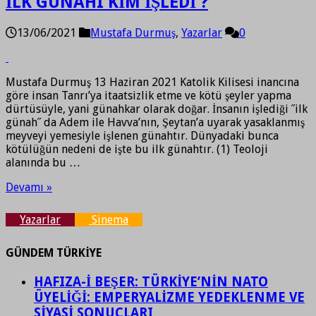
İLK GÜNAHI KİM İŞLEDİ ?
13/06/2021
Mustafa Durmuş
,
Yazarlar
0
Mustafa Durmuş 13 Haziran 2021 Katolik Kilisesi inancına
göre insan Tanrı’ya itaatsizlik etme ve kötü şeyler yapma
dürtüsüyle, yani günahkar olarak doğar. İnsanın işlediği ˝ilk
günah˝ da Adem ile Havva’nın, Şeytan’a uyarak yasaklanmış
meyveyi yemesiyle işlenen günahtır. Dünyadaki bunca
kötülüğün nedeni de işte bu ilk günahtır. (1) Teoloji
alanında bu …
Devamı »
Yazarlar
Sinema
GÜNDEM TÜRKİYE
HAFIZA-İ BEŞER: TÜRKİYE’NİN NATO
ÜYELİĞİ: EMPERYALİZME YEDEKLENME VE
SİYASİ SONUÇLARI