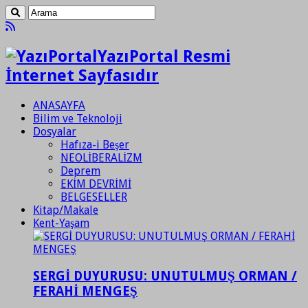
YazıPortal Resmi
İnternet Sayfasıdır
ANASAYFA
Bilim ve Teknoloji
Dosyalar
Hafıza-i Beşer
NEOLİBERALİZM
Deprem
EKİM DEVRİMİ
BELGESELLER
Kitap/Makale
Kent-Yaşam
SERGİ DUYURUSU: UNUTULMUŞ ORMAN /
FERAHİ MENGEŞ