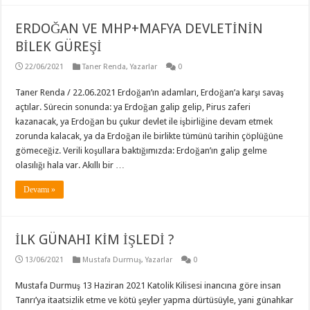
ERDOĞAN VE MHP+MAFYA DEVLETİNİN
BİLEK GÜREŞİ
22/06/2021
Taner Renda
,
Yazarlar
0
Taner Renda / 22.06.2021 Erdoğan’ın adamları, Erdoğan’a karşı savaş
açtılar. Sürecin sonunda: ya Erdoğan galip gelip, Pirus zaferi
kazanacak, ya Erdoğan bu çukur devlet ile işbirliğine devam etmek
zorunda kalacak, ya da Erdoğan ile birlikte tümünü tarihin çöplüğüne
gömeceğiz. Verili koşullara baktığımızda: Erdoğan’ın galip gelme
olasılığı hala var. Akıllı bir …
Devamı »
İLK GÜNAHI KİM İŞLEDİ ?
13/06/2021
Mustafa Durmuş
,
Yazarlar
0
Mustafa Durmuş 13 Haziran 2021 Katolik Kilisesi inancına göre insan
Tanrı’ya itaatsizlik etme ve kötü şeyler yapma dürtüsüyle, yani günahkar