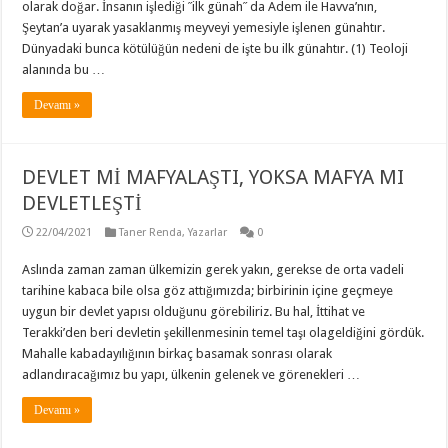
olarak doğar. İnsanın işlediği ˝ilk günah˝ da Adem ile Havva’nın,
Şeytan’a uyarak yasaklanmış meyveyi yemesiyle işlenen günahtır.
Dünyadaki bunca kötülüğün nedeni de işte bu ilk günahtır. (1) Teoloji
alanında bu …
Devamı »
DEVLET Mİ MAFYALAŞTI, YOKSA MAFYA MI
DEVLETLEŞTİ
22/04/2021
Taner Renda
,
Yazarlar
0
Aslında zaman zaman ülkemizin gerek yakın, gerekse de orta vadeli
tarihine kabaca bile olsa göz attığımızda; birbirinin içine geçmeye
uygun bir devlet yapısı olduğunu görebiliriz. Bu hal, İttihat ve
Terakki’den beri devletin şekillenmesinin temel taşı olageldiğini gördük.
Mahalle kabadayılığının birkaç basamak sonrası olarak
adlandıracağımız bu yapı, ülkenin gelenek ve görenekleri …
Devamı »