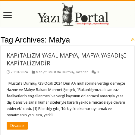
Tag Archives:
Mafya
KAPİTALİZM YASAL MAFYA, MAFYA YASADIŞI
KAPİTALİZMDİR
29/01/2024
Manşet
,
Mustafa Durmuş
,
Yazarlar
0
Mustafa Durmuş /29 Ocak 2024 Dün AA muhabirine verdiği demeçte
Hazine ve Maliye Bakanı Mehmet Şimşek, “Bakanlığımızca lisanssız
faaliyetlerin engellenmesi ve vergi kaybının önlenmesi amacıyla yasa
dışı bahis ve sanal kumar siteleriyle kararlı şekilde mücadeleye devam
edilecek” dedi. (1) Bilindiği gibi, Türkiye’de kumar oynamak ve
oynatmanın yanı sıra, yetkili …
Devamı »