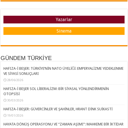
Yazarlar
Sinema
GÜNDEM TÜRKİYE
HAFIZA-İ BEŞER: TÜRKİYE’NİN NATO ÜYELİĞİ: EMPERYALİZME YEDEKLENME
VE SİYASİ SONUÇLARI
28/06/2026
HAFIZA-İ BEŞER SOL LİBERALİZM: BİR SİYASAL YÖNLENDİRMENİN
OTOPSİSİ
30/03/2026
HAFIZA-İ BEŞER: GÜVERCİNLER VE ŞAHİNLER, HRANT DİNK SUİKASTİ
19/01/2026
HAYATA DÖNÜŞ OPERASYONU VE “ZAMAN AŞIMI”: MAHKEME BİR İKTİDAR