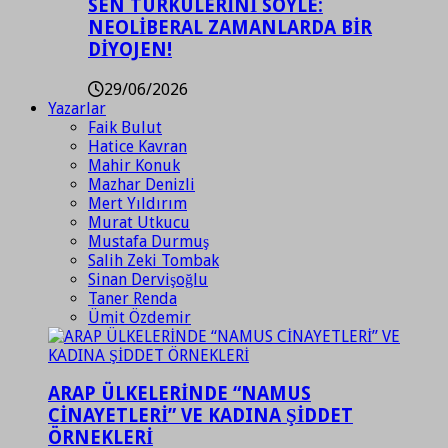
SEN TÜRKÜLERİNİ SÖYLE:
NEOLİBERAL ZAMANLARDA BİR
DİYOJEN!
29/06/2026
Yazarlar
Faik Bulut
Hatice Kavran
Mahir Konuk
Mazhar Denizli
Mert Yıldırım
Murat Utkucu
Mustafa Durmuş
Salih Zeki Tombak
Sinan Dervişoğlu
Taner Renda
Ümit Özdemir
ARAP ÜLKELERİNDE “NAMUS
CİNAYETLERİ” VE KADINA ŞİDDET
ÖRNEKLERİ