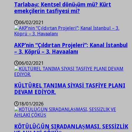
Tarlabaşı: Kentsel dönüşüm mü? Kürt
emekçilerin tasfiyesi mi?
06/02/2021
AKP’nin “Çıldırtan Projeleri”; Kanal İstanbul
– 3. Köprü – 3. Havaalanı
06/02/2021
KÜLTÜREL TANIMA SİYASİ TASFİYE PLANI
DEVAM EDİYOR.
18/01/2026
KÖTÜLÜĞÜN SIRADANLAŞMASI, SESSİZLİK