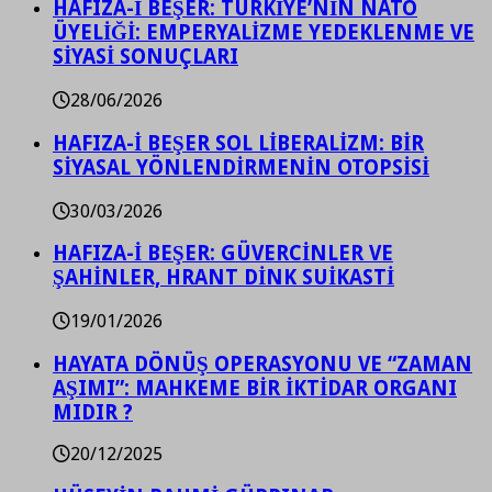
HAFIZA-İ BEŞER: TÜRKİYE’NİN NATO
ÜYELİĞİ: EMPERYALİZME YEDEKLENME VE
SİYASİ SONUÇLARI
28/06/2026
HAFIZA-İ BEŞER SOL LİBERALİZM: BİR
SİYASAL YÖNLENDİRMENİN OTOPSİSİ
30/03/2026
HAFIZA-İ BEŞER: GÜVERCİNLER VE
ŞAHİNLER, HRANT DİNK SUİKASTİ
19/01/2026
HAYATA DÖNÜŞ OPERASYONU VE “ZAMAN
AŞIMI”: MAHKEME BİR İKTİDAR ORGANI
MIDIR ?
20/12/2025