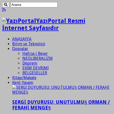
YazıPortal Resmi
İnternet Sayfasıdır
ANASAYFA
Bilim ve Teknoloji
Dosyalar
Hafıza-i Beşer
NEOLİBERALİZM
Deprem
EKİM DEVRİMİ
BELGESELLER
Kitap/Makale
Kent-Yaşam
SERGİ DUYURUSU: UNUTULMUŞ ORMAN /
FERAHİ MENGEŞ