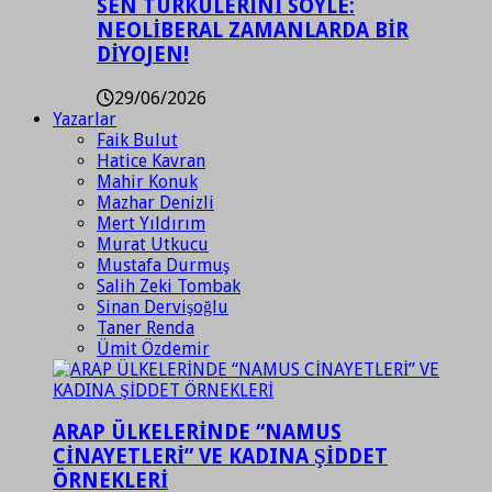
SEN TÜRKÜLERİNİ SÖYLE:
NEOLİBERAL ZAMANLARDA BİR
DİYOJEN!
29/06/2026
Yazarlar
Faik Bulut
Hatice Kavran
Mahir Konuk
Mazhar Denizli
Mert Yıldırım
Murat Utkucu
Mustafa Durmuş
Salih Zeki Tombak
Sinan Dervişoğlu
Taner Renda
Ümit Özdemir
ARAP ÜLKELERİNDE “NAMUS
CİNAYETLERİ” VE KADINA ŞİDDET
ÖRNEKLERİ