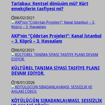
Tarlabaşı: Kentsel dönüşüm mü? Kürt
emekçilerin tasfiyesi mi?
06/02/2021
AKP’nin “Çıldırtan Projeleri”; Kanal İstanbul
– 3. Köprü – 3. Havaalanı
06/02/2021
KÜLTÜREL TANIMA SİYASİ TASFİYE PLANI
DEVAM EDİYOR.
18/01/2026
KÖTÜLÜĞÜN SIRADANLAŞMASI, SESSİZLİK