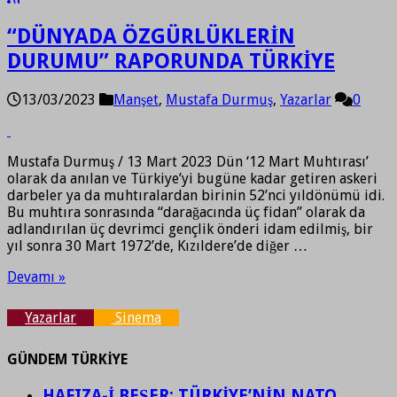
“DÜNYADA ÖZGÜRLÜKLERİN
DURUMU” RAPORUNDA TÜRKİYE
13/03/2023
Manşet
,
Mustafa Durmuş
,
Yazarlar
0
Mustafa Durmuş / 13 Mart 2023 Dün ‘12 Mart Muhtırası’
olarak da anılan ve Türkiye’yi bugüne kadar getiren askeri
darbeler ya da muhtıralardan birinin 52’nci yıldönümü idi.
Bu muhtıra sonrasında “darağacında üç fidan” olarak da
adlandırılan üç devrimci gençlik önderi idam edilmiş, bir
yıl sonra 30 Mart 1972’de, Kızıldere’de diğer …
Devamı »
Yazarlar
Sinema
GÜNDEM TÜRKİYE
HAFIZA-İ BEŞER: TÜRKİYE’NİN NATO