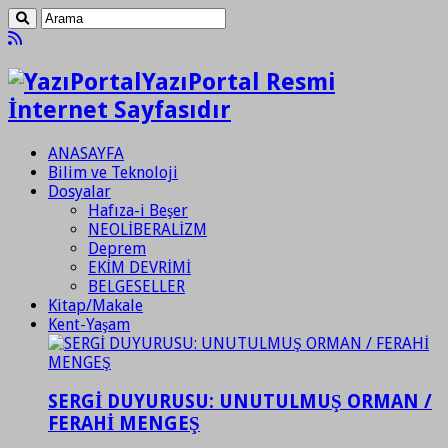
YazıPortal Resmi
İnternet Sayfasıdır
ANASAYFA
Bilim ve Teknoloji
Dosyalar
Hafıza-i Beşer
NEOLİBERALİZM
Deprem
EKİM DEVRİMİ
BELGESELLER
Kitap/Makale
Kent-Yaşam
SERGİ DUYURUSU: UNUTULMUŞ ORMAN /
FERAHİ MENGEŞ