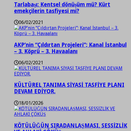
Tarlabaşı: Kentsel dönüşüm mü? Kürt
emekçilerin tasfiyesi mi?
06/02/2021
AKP’nin “Çıldırtan Projeleri”; Kanal İstanbul
– 3. Köprü – 3. Havaalanı
06/02/2021
KÜLTÜREL TANIMA SİYASİ TASFİYE PLANI
DEVAM EDİYOR.
18/01/2026
KÖTÜLÜĞÜN SIRADANLAŞMASI, SESSİZLİK