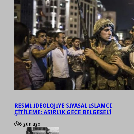
RESMİ İDEOLOJİYE SİYASAL İSLAMCI
ÇİTİLEME: ASIRLIK GECE BELGESELİ
6 gün ago