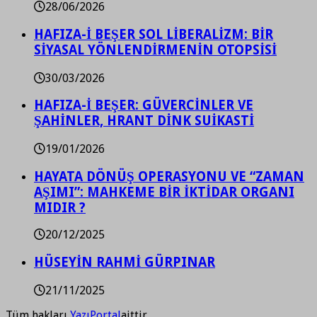
28/06/2026
HAFIZA-İ BEŞER SOL LİBERALİZM: BİR
SİYASAL YÖNLENDİRMENİN OTOPSİSİ
30/03/2026
HAFIZA-İ BEŞER: GÜVERCİNLER VE
ŞAHİNLER, HRANT DİNK SUİKASTİ
19/01/2026
HAYATA DÖNÜŞ OPERASYONU VE “ZAMAN
AŞIMI”: MAHKEME BİR İKTİDAR ORGANI
MIDIR ?
20/12/2025
HÜSEYİN RAHMİ GÜRPINAR
21/11/2025
Tüm hakları
YazıPortal
aittir.