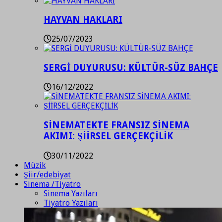
HAYVAN HAKLARI
25/07/2023
SERGİ DUYURUSU: KÜLTÜR-SÜZ BAHÇE
16/12/2022
SİNEMATEKTE FRANSIZ SİNEMA
AKIMI: ŞİİRSEL GERÇEKÇİLİK
30/11/2022
Müzik
Şiir/edebiyat
Sinema /Tiyatro
Sinema Yazıları
Tiyatro Yazıları