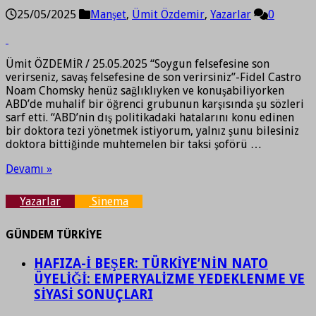
25/05/2025
Manşet
,
Ümit Özdemir
,
Yazarlar
0
Ümit ÖZDEMİR / 25.05.2025 “Soygun felsefesine son
verirseniz, savaş felsefesine de son verirsiniz”-Fidel Castro
Noam Chomsky henüz sağlıklıyken ve konuşabiliyorken
ABD’de muhalif bir öğrenci grubunun karşısında şu sözleri
sarf etti. “ABD’nin dış politikadaki hatalarını konu edinen
bir doktora tezi yönetmek istiyorum, yalnız şunu bilesiniz
doktora bittiğinde muhtemelen bir taksi şoförü …
Devamı »
Yazarlar
Sinema
GÜNDEM TÜRKİYE
HAFIZA-İ BEŞER: TÜRKİYE’NİN NATO
ÜYELİĞİ: EMPERYALİZME YEDEKLENME VE
SİYASİ SONUÇLARI