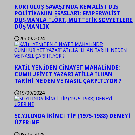
KURTULUŞ SAVAŞI’NDA KEMALİST DIŞ
POLİTİKANIN ESASLARI: EMPERYALİST
DÜŞMANLA FLÖRT, MÜTTEFİK SOVYETLERE
DÜŞMANLIK
20/09/2024
KATİL YENİDEN CİNAYET MAHALİNDE:
CUMHURİYET YAZARI ATİLLA İLHAN
TARİHİ NEDEN VE NASIL ÇARPITIYOR ?
19/09/2024
50.YILINDA İKİNCİ TİP (1975-1988) DENEYİ
ÜZERİNE
09/05/2025