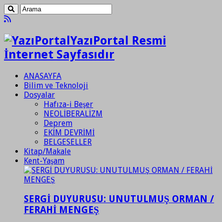
YazıPortal Resmi
İnternet Sayfasıdır
ANASAYFA
Bilim ve Teknoloji
Dosyalar
Hafıza-i Beşer
NEOLİBERALİZM
Deprem
EKİM DEVRİMİ
BELGESELLER
Kitap/Makale
Kent-Yaşam
SERGİ DUYURUSU: UNUTULMUŞ ORMAN /
FERAHİ MENGEŞ