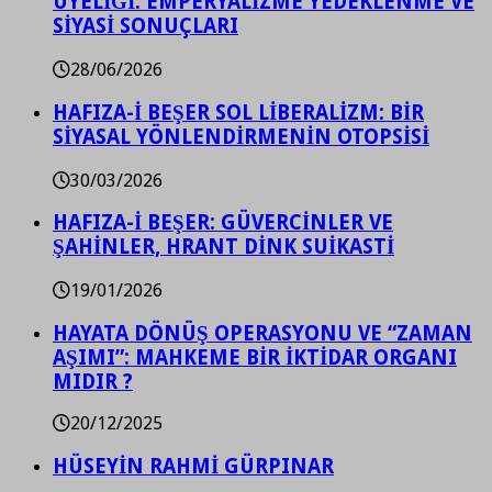
ÜYELİĞİ: EMPERYALİZME YEDEKLENME VE
SİYASİ SONUÇLARI
28/06/2026
HAFIZA-İ BEŞER SOL LİBERALİZM: BİR
SİYASAL YÖNLENDİRMENİN OTOPSİSİ
30/03/2026
HAFIZA-İ BEŞER: GÜVERCİNLER VE
ŞAHİNLER, HRANT DİNK SUİKASTİ
19/01/2026
HAYATA DÖNÜŞ OPERASYONU VE “ZAMAN
AŞIMI”: MAHKEME BİR İKTİDAR ORGANI
MIDIR ?
20/12/2025
HÜSEYİN RAHMİ GÜRPINAR