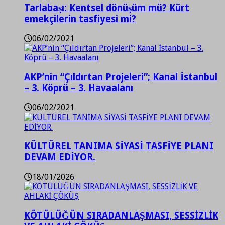
Tarlabaşı: Kentsel dönüşüm mü? Kürt
emekçilerin tasfiyesi mi?
06/02/2021
AKP’nin “Çıldırtan Projeleri”; Kanal İstanbul
– 3. Köprü – 3. Havaalanı
06/02/2021
KÜLTÜREL TANIMA SİYASİ TASFİYE PLANI
DEVAM EDİYOR.
18/01/2026
KÖTÜLÜĞÜN SIRADANLAŞMASI, SESSİZLİK