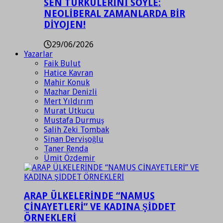
SEN TÜRKÜLERİNİ SÖYLE:
NEOLİBERAL ZAMANLARDA BİR
DİYOJEN!
29/06/2026
Yazarlar
Faik Bulut
Hatice Kavran
Mahir Konuk
Mazhar Denizli
Mert Yıldırım
Murat Utkucu
Mustafa Durmuş
Salih Zeki Tombak
Sinan Dervişoğlu
Taner Renda
Ümit Özdemir
ARAP ÜLKELERİNDE “NAMUS
CİNAYETLERİ” VE KADINA ŞİDDET
ÖRNEKLERİ