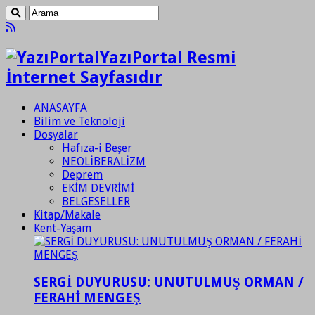
YazıPortal Resmi
İnternet Sayfasıdır
ANASAYFA
Bilim ve Teknoloji
Dosyalar
Hafıza-i Beşer
NEOLİBERALİZM
Deprem
EKİM DEVRİMİ
BELGESELLER
Kitap/Makale
Kent-Yaşam
SERGİ DUYURUSU: UNUTULMUŞ ORMAN /
FERAHİ MENGEŞ