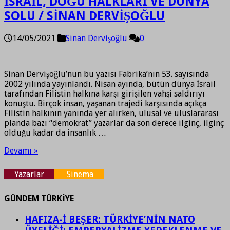
İSRAİL, DOĞU HALKLARI VE DÜNYA
SOLU / SİNAN DERVİŞOĞLU
14/05/2021
Sinan Dervişoğlu
0
Sinan Dervişoğlu’nun bu yazısı Fabrika’nın 53. sayısında
2002 yılında yayınlandı. Nisan ayında, bütün dünya İsrail
tarafından Filistin halkına karşı girişilen vahşi saldırıyı
konuştu. Birçok insan, yaşanan trajedi karşısında açıkça
Filistin halkının yanında yer alırken, ulusal ve uluslararası
planda bazı “demokrat” yazarlar da son derece ilginç, ilginç
olduğu kadar da insanlık …
Devamı »
Yazarlar
Sinema
GÜNDEM TÜRKİYE
HAFIZA-İ BEŞER: TÜRKİYE’NİN NATO