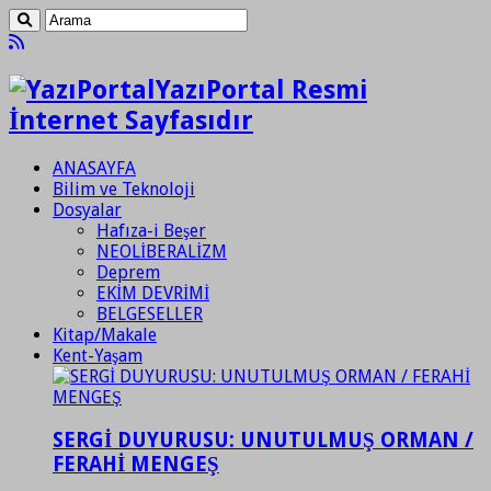
YazıPortal Resmi
İnternet Sayfasıdır
ANASAYFA
Bilim ve Teknoloji
Dosyalar
Hafıza-i Beşer
NEOLİBERALİZM
Deprem
EKİM DEVRİMİ
BELGESELLER
Kitap/Makale
Kent-Yaşam
SERGİ DUYURUSU: UNUTULMUŞ ORMAN /
FERAHİ MENGEŞ