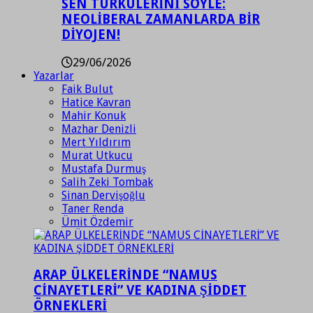
SEN TÜRKÜLERİNİ SÖYLE:
NEOLİBERAL ZAMANLARDA BİR
DİYOJEN!
29/06/2026
Yazarlar
Faik Bulut
Hatice Kavran
Mahir Konuk
Mazhar Denizli
Mert Yıldırım
Murat Utkucu
Mustafa Durmuş
Salih Zeki Tombak
Sinan Dervişoğlu
Taner Renda
Ümit Özdemir
ARAP ÜLKELERİNDE “NAMUS
CİNAYETLERİ” VE KADINA ŞİDDET
ÖRNEKLERİ