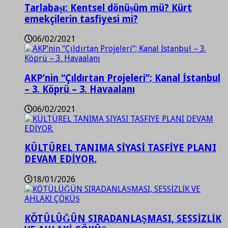
Tarlabaşı: Kentsel dönüşüm mü? Kürt
emekçilerin tasfiyesi mi?
06/02/2021
AKP’nin “Çıldırtan Projeleri”; Kanal İstanbul
– 3. Köprü – 3. Havaalanı
06/02/2021
KÜLTÜREL TANIMA SİYASİ TASFİYE PLANI
DEVAM EDİYOR.
18/01/2026
KÖTÜLÜĞÜN SIRADANLAŞMASI, SESSİZLİK