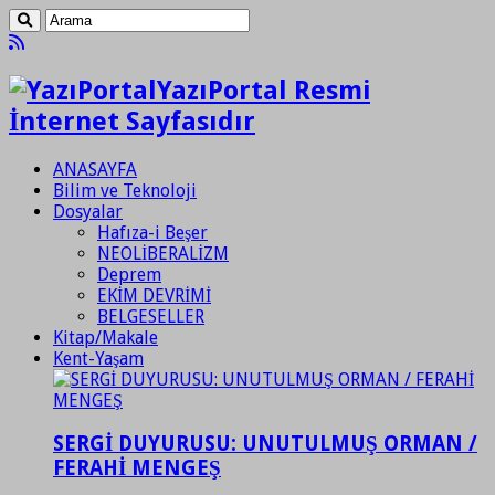
YazıPortal Resmi
İnternet Sayfasıdır
ANASAYFA
Bilim ve Teknoloji
Dosyalar
Hafıza-i Beşer
NEOLİBERALİZM
Deprem
EKİM DEVRİMİ
BELGESELLER
Kitap/Makale
Kent-Yaşam
SERGİ DUYURUSU: UNUTULMUŞ ORMAN /
FERAHİ MENGEŞ