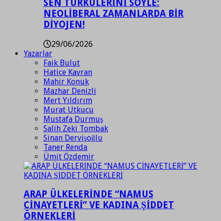
SEN TÜRKÜLERİNİ SÖYLE:
NEOLİBERAL ZAMANLARDA BİR
DİYOJEN!
29/06/2026
Yazarlar
Faik Bulut
Hatice Kavran
Mahir Konuk
Mazhar Denizli
Mert Yıldırım
Murat Utkucu
Mustafa Durmuş
Salih Zeki Tombak
Sinan Dervişoğlu
Taner Renda
Ümit Özdemir
ARAP ÜLKELERİNDE “NAMUS
CİNAYETLERİ” VE KADINA ŞİDDET
ÖRNEKLERİ