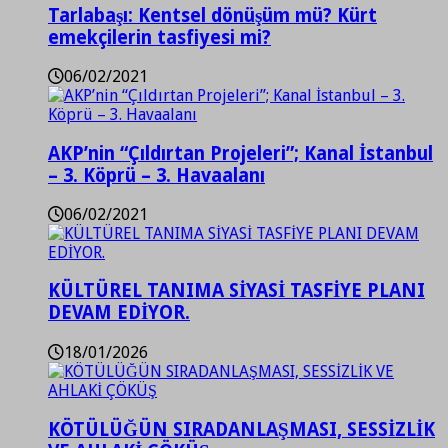
Tarlabaşı: Kentsel dönüşüm mü? Kürt
emekçilerin tasfiyesi mi?
06/02/2021
AKP’nin “Çıldırtan Projeleri”; Kanal İstanbul
– 3. Köprü – 3. Havaalanı
06/02/2021
KÜLTÜREL TANIMA SİYASİ TASFİYE PLANI
DEVAM EDİYOR.
18/01/2026
KÖTÜLÜĞÜN SIRADANLAŞMASI, SESSİZLİK