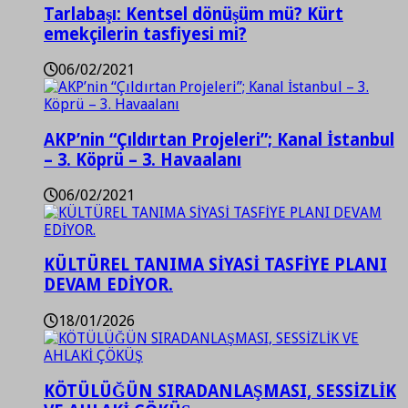
Tarlabaşı: Kentsel dönüşüm mü? Kürt
emekçilerin tasfiyesi mi?
06/02/2021
AKP’nin “Çıldırtan Projeleri”; Kanal İstanbul
– 3. Köprü – 3. Havaalanı
06/02/2021
KÜLTÜREL TANIMA SİYASİ TASFİYE PLANI
DEVAM EDİYOR.
18/01/2026
KÖTÜLÜĞÜN SIRADANLAŞMASI, SESSİZLİK