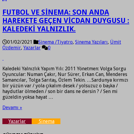
FUTBOL VE SİNEMA: SON ANDA
HAREKETE GEÇEN VİCDAN DUYGUSU :
KALEDEKİ YALNIZLIK.
01/02/2021
Sinema /Tiyatro
,
Sinema Yazıları
,
Ümit
Özdemir
,
Yazarlar
0
Kaledeki Yalnızlık Yapım Yılı: 2011 Yönetmen: Volga Sorgu
Oyuncular: Numan Çakır, Nur Sürer, Erkan Can, Menderes
Samancılar, Tolga Sarıtaş, Özlem Tekin. …Sardunya kırmızı
bir yüzün var / yola çıkalım desek / yolsuzuz o başka /
haydutlar ölmeden / son bir dans ne dersin ? / Sen mi
güzeldin yoksa hayat …
Devamı »
Yazarlar
Sinema