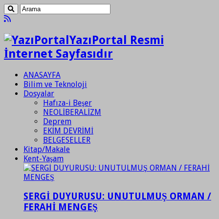
YazıPortal Resmi
İnternet Sayfasıdır
ANASAYFA
Bilim ve Teknoloji
Dosyalar
Hafıza-i Beşer
NEOLİBERALİZM
Deprem
EKİM DEVRİMİ
BELGESELLER
Kitap/Makale
Kent-Yaşam
SERGİ DUYURUSU: UNUTULMUŞ ORMAN /
FERAHİ MENGEŞ