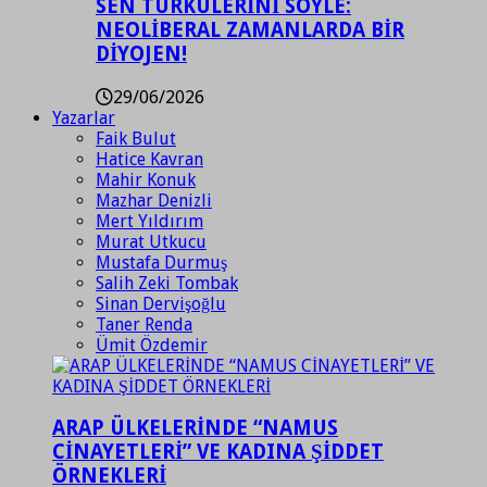
SEN TÜRKÜLERİNİ SÖYLE:
NEOLİBERAL ZAMANLARDA BİR
DİYOJEN!
29/06/2026
Yazarlar
Faik Bulut
Hatice Kavran
Mahir Konuk
Mazhar Denizli
Mert Yıldırım
Murat Utkucu
Mustafa Durmuş
Salih Zeki Tombak
Sinan Dervişoğlu
Taner Renda
Ümit Özdemir
ARAP ÜLKELERİNDE “NAMUS
CİNAYETLERİ” VE KADINA ŞİDDET
ÖRNEKLERİ