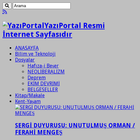
YazıPortal Resmi
İnternet Sayfasıdır
ANASAYFA
Bilim ve Teknoloji
Dosyalar
Hafıza-i Beşer
NEOLİBERALİZM
Deprem
EKİM DEVRİMİ
BELGESELLER
Kitap/Makale
Kent-Yaşam
SERGİ DUYURUSU: UNUTULMUŞ ORMAN /
FERAHİ MENGEŞ