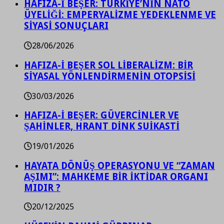
HAFIZA-İ BEŞER: TÜRKİYE’NİN NATO
ÜYELİĞİ: EMPERYALİZME YEDEKLENME VE
SİYASİ SONUÇLARI
28/06/2026
HAFIZA-İ BEŞER SOL LİBERALİZM: BİR
SİYASAL YÖNLENDİRMENİN OTOPSİSİ
30/03/2026
HAFIZA-İ BEŞER: GÜVERCİNLER VE
ŞAHİNLER, HRANT DİNK SUİKASTİ
19/01/2026
HAYATA DÖNÜŞ OPERASYONU VE “ZAMAN
AŞIMI”: MAHKEME BİR İKTİDAR ORGANI
MIDIR ?
20/12/2025