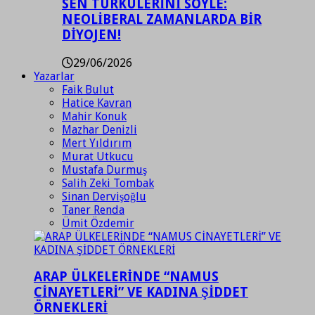
SEN TÜRKÜLERİNİ SÖYLE:
NEOLİBERAL ZAMANLARDA BİR
DİYOJEN!
29/06/2026
Yazarlar
Faik Bulut
Hatice Kavran
Mahir Konuk
Mazhar Denizli
Mert Yıldırım
Murat Utkucu
Mustafa Durmuş
Salih Zeki Tombak
Sinan Dervişoğlu
Taner Renda
Ümit Özdemir
ARAP ÜLKELERİNDE “NAMUS
CİNAYETLERİ” VE KADINA ŞİDDET
ÖRNEKLERİ