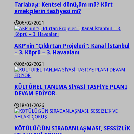
Tarlabaşı: Kentsel dönüşüm mü? Kürt
emekçilerin tasfiyesi mi?
06/02/2021
AKP’nin “Çıldırtan Projeleri”; Kanal İstanbul
– 3. Köprü – 3. Havaalanı
06/02/2021
KÜLTÜREL TANIMA SİYASİ TASFİYE PLANI
DEVAM EDİYOR.
18/01/2026
KÖTÜLÜĞÜN SIRADANLAŞMASI, SESSİZLİK