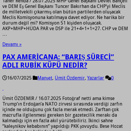
Taner Renda / 28.07.2025 MHP Genel Başkanı Devlet Bahçeli
ve DEM Eş Genel Başkanı Tuncer Bakırhan da CHP’yi Meclis
de milletvekili çıkarmış olan bütün partilerden oluşacak
Meclis Komisyonuna katılmaya davet ediyor. Ne harika bir
durum değil mi? Komisyon 51 kişiden oluşacak.
AKP+MHP+HÜDA PAR ve DSP ile 21+4+1+1=27. CHP ve DEM
…
Devamı »
PAX AMERİCANA: “BARIŞ SÜRECİ”
ADLI RUBİK KÜPÜ NEDİR?
16/07/2025
Manşet
,
Ümit Özdemir
,
Yazarlar
0
Ümit ÖZDEMİR / 16.07.2025 Fotoğraf netti ama kimse
Trump’ın Erdoğan’a NATO zirvesi sırasında verdiği zarfın
içinde ne olduğunu çok fazla merak etmedi. Zarftan çok
mazrufla ilgilenmesi gereken bir gazetecilik merakı da
kalmadığı için en fazla akıl yürütebiliriz. İkinci sahne
“kaleşnikov kebabının” yapıldığı PKK şovuydu. Bese Hozat