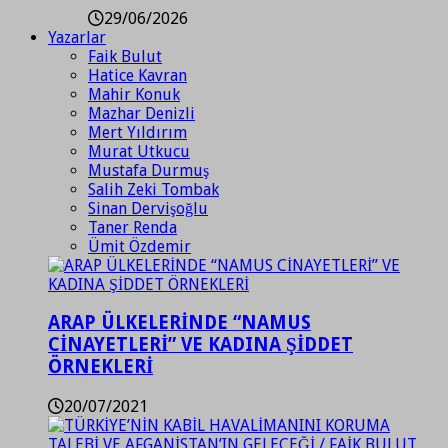
29/06/2026
Yazarlar
Faik Bulut
Hatice Kavran
Mahir Konuk
Mazhar Denizli
Mert Yıldırım
Murat Utkucu
Mustafa Durmuş
Salih Zeki Tombak
Sinan Dervişoğlu
Taner Renda
Ümit Özdemir
ARAP ÜLKELERİNDE “NAMUS
CİNAYETLERİ” VE KADINA ŞİDDET
ÖRNEKLERİ
20/07/2021