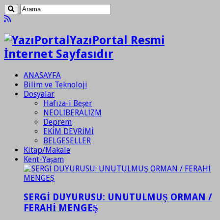
YazıPortal Resmi
İnternet Sayfasıdır
ANASAYFA
Bilim ve Teknoloji
Dosyalar
Hafıza-i Beşer
NEOLİBERALİZM
Deprem
EKİM DEVRİMİ
BELGESELLER
Kitap/Makale
Kent-Yaşam
SERGİ DUYURUSU: UNUTULMUŞ ORMAN /
FERAHİ MENGEŞ