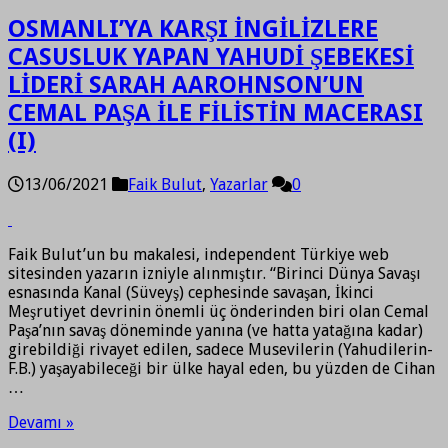
OSMANLI’YA KARŞI İNGİLİZLERE
CASUSLUK YAPAN YAHUDİ ŞEBEKESİ
LİDERİ SARAH AAROHNSON’UN
CEMAL PAŞA İLE FİLİSTİN MACERASI
(I)
13/06/2021
Faik Bulut
,
Yazarlar
0
Faik Bulut’un bu makalesi, independent Türkiye web
sitesinden yazarın izniyle alınmıştır. “Birinci Dünya Savaşı
esnasında Kanal (Süveyş) cephesinde savaşan, İkinci
Meşrutiyet devrinin önemli üç önderinden biri olan Cemal
Paşa’nın savaş döneminde yanına (ve hatta yatağına kadar)
girebildiği rivayet edilen, sadece Musevilerin (Yahudilerin-
F.B.) yaşayabileceği bir ülke hayal eden, bu yüzden de Cihan
…
Devamı »