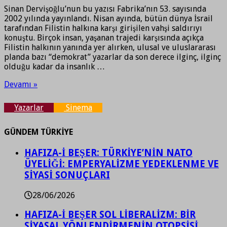
Sinan Dervişoğlu’nun bu yazısı Fabrika’nın 53. sayısında
2002 yılında yayınlandı. Nisan ayında, bütün dünya İsrail
tarafından Filistin halkına karşı girişilen vahşi saldırıyı
konuştu. Birçok insan, yaşanan trajedi karşısında açıkça
Filistin halkının yanında yer alırken, ulusal ve uluslararası
planda bazı “demokrat” yazarlar da son derece ilginç, ilginç
olduğu kadar da insanlık …
Devamı »
Yazarlar
Sinema
GÜNDEM TÜRKİYE
HAFIZA-İ BEŞER: TÜRKİYE’NİN NATO
ÜYELİĞİ: EMPERYALİZME YEDEKLENME VE
SİYASİ SONUÇLARI
28/06/2026
HAFIZA-İ BEŞER SOL LİBERALİZM: BİR
SİYASAL YÖNLENDİRMENİN OTOPSİSİ