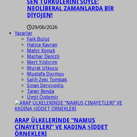
SEN TÜRKÜLERİNİ SÖYLE:
NEOLİBERAL ZAMANLARDA BİR
DİYOJEN!
29/06/2026
Yazarlar
Faik Bulut
Hatice Kavran
Mahir Konuk
Mazhar Denizli
Mert Yıldırım
Murat Utkucu
Mustafa Durmuş
Salih Zeki Tombak
Sinan Dervişoğlu
Taner Renda
Ümit Özdemir
ARAP ÜLKELERİNDE “NAMUS
CİNAYETLERİ” VE KADINA ŞİDDET
ÖRNEKLERİ