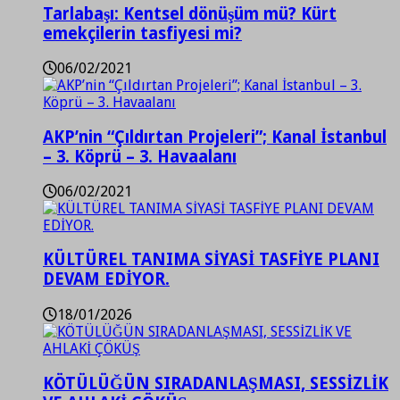
Tarlabaşı: Kentsel dönüşüm mü? Kürt
emekçilerin tasfiyesi mi?
06/02/2021
AKP’nin “Çıldırtan Projeleri”; Kanal İstanbul
– 3. Köprü – 3. Havaalanı
06/02/2021
KÜLTÜREL TANIMA SİYASİ TASFİYE PLANI
DEVAM EDİYOR.
18/01/2026
KÖTÜLÜĞÜN SIRADANLAŞMASI, SESSİZLİK