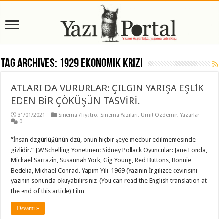
Tag Archives:
1929 Ekonomik Krizi
ATLARI DA VURURLAR: ÇILGIN YARIŞA EŞLİK
EDEN BİR ÇÖKÜŞÜN TASVİRİ.
31/01/2021
Sinema /Tiyatro
,
Sinema Yazıları
,
Ümit Özdemir
,
Yazarlar
0
“İnsan özgürlüğünün özü, onun hiçbir şeye mecbur edilmemesinde
gizlidir.” J.W Schelling Yönetmen: Sidney Pollack Oyuncular: Jane Fonda,
Michael Sarrazin, Susannah York, Gig Young, Red Buttons, Bonnie
Bedelia, Michael Conrad. Yapım Yılı: 1969 (Yazının İngilizce çevirisini
yazının sonunda okuyabilirsiniz-(You can read the English translation at
the end of this article) Film …
Devamı »