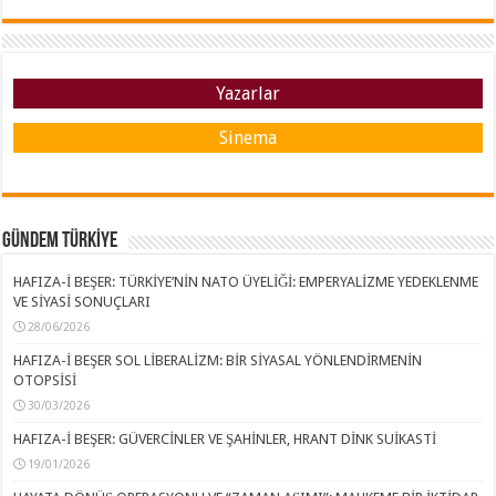
Yazarlar
Sinema
GÜNDEM TÜRKİYE
HAFIZA-İ BEŞER: TÜRKİYE’NİN NATO ÜYELİĞİ: EMPERYALİZME YEDEKLENME
VE SİYASİ SONUÇLARI
28/06/2026
HAFIZA-İ BEŞER SOL LİBERALİZM: BİR SİYASAL YÖNLENDİRMENİN
OTOPSİSİ
30/03/2026
HAFIZA-İ BEŞER: GÜVERCİNLER VE ŞAHİNLER, HRANT DİNK SUİKASTİ
19/01/2026