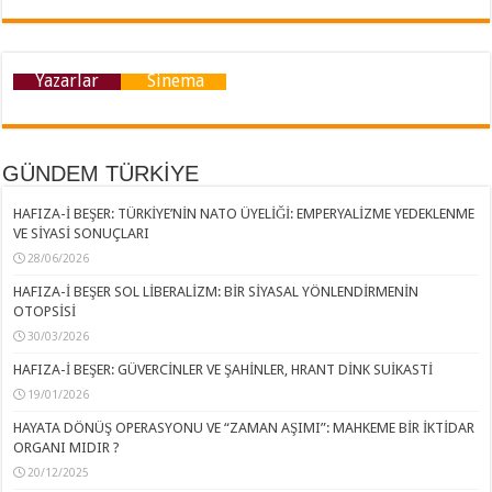
Yazarlar
Sinema
GÜNDEM TÜRKİYE
HAFIZA-İ BEŞER: TÜRKİYE’NİN NATO ÜYELİĞİ: EMPERYALİZME YEDEKLENME
VE SİYASİ SONUÇLARI
28/06/2026
HAFIZA-İ BEŞER SOL LİBERALİZM: BİR SİYASAL YÖNLENDİRMENİN
OTOPSİSİ
30/03/2026
HAFIZA-İ BEŞER: GÜVERCİNLER VE ŞAHİNLER, HRANT DİNK SUİKASTİ
19/01/2026
HAYATA DÖNÜŞ OPERASYONU VE “ZAMAN AŞIMI”: MAHKEME BİR İKTİDAR
ORGANI MIDIR ?
20/12/2025