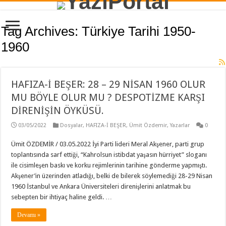
Tag Archives:
Türkiye Tarihi 1950-
1960
HAFIZA-İ BEŞER: 28 – 29 NİSAN 1960 OLUR
MU BÖYLE OLUR MU ? DESPOTİZME KARŞI
DİRENİŞİN ÖYKÜSÜ.
03/05/2022
Dosyalar
,
HAFIZA-İ BEŞER
,
Ümit Özdemir
,
Yazarlar
0
Ümit ÖZDEMİR / 03.05.2022 İyi Parti lideri Meral Akşener, parti grup
toplantısında sarf ettiği, “Kahrolsun istibdat yaşasın hürriyet” sloganı
ile cisimleşen baskı ve korku rejimlerinin tarihine gönderme yapmıştı.
Akşener’in üzerinden atladığı, belki de bilerek söylemediği 28-29 Nisan
1960 İstanbul ve Ankara Üniversiteleri direnişlerini anlatmak bu
sebepten bir ihtiyaç haline geldi. …
Devamı »